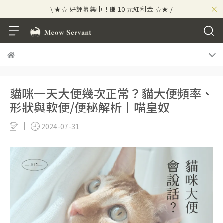
×
\ ★☆ 好評募集中！賺 10 元紅利金 ☆★ /
⟡⣠𝘄𝗲𝗹𝗰𝗼𝗺𝗲 ⁘ 新會員贈 50 元紅利金
⟡ 🪙
\ ★☆ 好評募集中！賺 10 元紅利金 ☆★ /
貓咪一天大便幾次正常？貓大便頻率、
形狀與軟便/便秘解析｜喵皇奴
2024-07-31