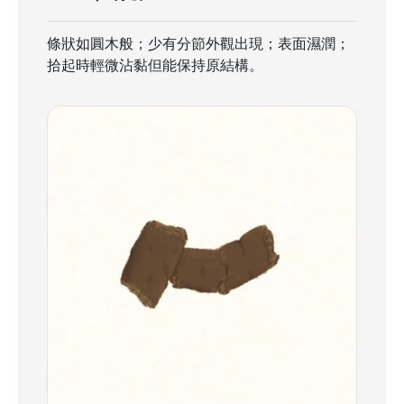
條狀如圓木般；少有分節外觀出現；表面濕潤；
拾起時輕微沾黏但能保持原結構。