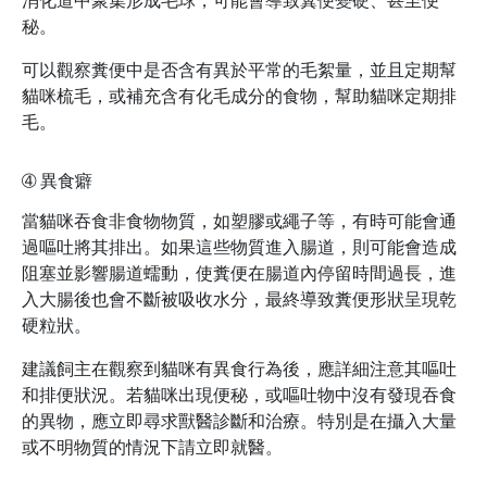
消化道中聚集形成毛球，可能會導致糞便變硬、甚至便
秘。
可以觀察糞便中是否含有異於平常的毛絮量，並且定期幫
貓咪梳毛，或補充含有化毛成分的食物，幫助貓咪定期排
毛。
➃
異食癖
當貓咪吞食非食物物質，如塑膠或繩子等，有時可能會通
過嘔吐將其排出。如果這些物質進入腸道，則可能會造成
阻塞並影響腸道蠕動，使糞便在腸道內停留時間過長，進
入大腸後也會不斷被吸收水分，最終導致糞便形狀呈現乾
硬粒狀。
建議飼主在觀察到貓咪有異食行為後，應詳細注意其嘔吐
和排便狀況。若貓咪出現便秘，或嘔吐物中沒有發現吞食
的異物，應立即尋求獸醫診斷和治療。特別是在攝入大量
或不明物質的情況下請立即就醫。