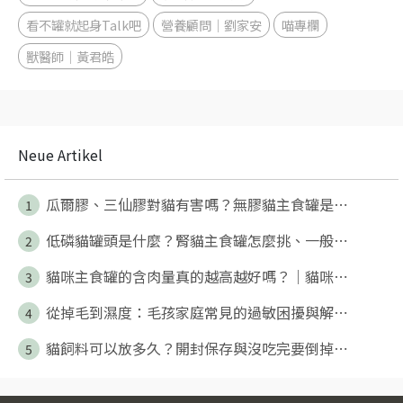
看不罐就起身Talk吧
營養顧問｜劉家安
喵專欄
獸醫師｜黃君皓
Neue Artikel
瓜爾膠、三仙膠對貓有害嗎？無膠貓主食罐是⋯
1
低磷貓罐頭是什麼？腎貓主食罐怎麼挑、一般⋯
2
貓咪主食罐的含肉量真的越高越好嗎？｜貓咪⋯
3
從掉毛到濕度：毛孩家庭常見的過敏困擾與解⋯
4
貓飼料可以放多久？開封保存與沒吃完要倒掉⋯
5