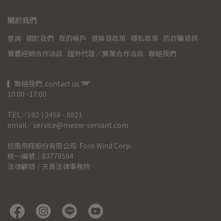
關於我們
查詢
關於我們
我的帳戶
退換貨政策
隱私政策
防詐騙資訊
實體經銷合作洽談
國外代理／異業合作洽談
聯絡我們
▎聯絡我們  contact us 
➿
10:00 -17:00
TEL╱( 02 ) 2458 - 8821
email╱service@meow-servant.com
逆風飛翔股份有限公司  Fore Wind Corp.
統一編號｜83770594
法律顧問｜天青法律事務所