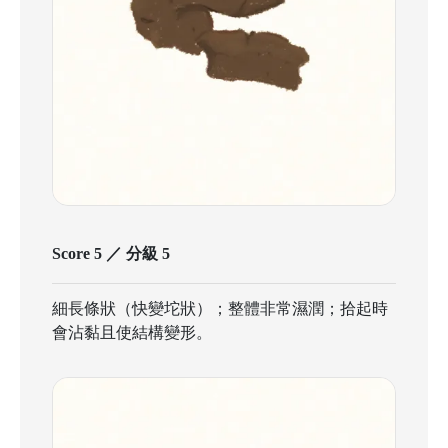
Score 5 ／ 分級 5
細長條狀（快變坨狀）；整體非常濕潤；拾起時
會沾黏且使結構變形。