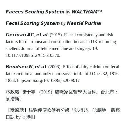
𝙁𝙖𝙚𝙘𝙚𝙨 𝙎𝙘𝙤𝙧𝙞𝙣𝙜 𝙎𝙮𝙨𝙩𝙚𝙢 by 𝙒𝘼𝙇𝙏𝙃𝘼𝙈™
𝙁𝙚𝙘𝙖𝙡 𝙎𝙘𝙤𝙧𝙞𝙣𝙜 𝙎𝙮𝙨𝙩𝙚𝙢 by 𝙉𝙚𝙨𝙩𝙡𝙚́ 𝙋𝙪𝙧𝙞𝙣𝙖
𝙂𝙚𝙧𝙢𝙖𝙣 𝘼𝘾, 𝙚𝙩 𝙖𝙡. (2015). Faecal consistency and risk
factors for diarrhoea and constipation in cats in UK rehoming
shelters. Journal of feline medicine and surgery. 19.
10.1177/1098612X15610370.
𝘽𝙚𝙣𝙙𝙨𝙚𝙣 𝙉, 𝙚𝙩 𝙖𝙡. (2008). Effect of dairy calcium on fecal
fat excretion: a randomized crossover trial. Int J Obes 32, 1816–
1824. https://doi.org/10.1038/ijo.2008.17
林政毅, 陳千雯 （2019）貓咪家庭醫學大百科。台北市：
麥浩斯。
【獸醫話】貓狗便便軟硬有分級「執得起、唔黐地」觀察
口訣 by 香港01