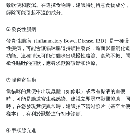
致軟便和腹瀉。在選擇食物時，建議特別留意食物成分，
篩除可能引起不適的成分。
➁
發炎性腸病
發炎性腸病（Inflammatory Bowel Disease, IBD）是一種慢
性疾病，可能會讓貓咪腸道持續性發炎，進而影響消化道
功能。這種情況可能使貓咪出現慢性腹瀉、食慾不振、間
歇性嘔吐的症狀，應尋求獸醫診斷和治療。
➂
腸道寄生蟲
當貓咪的糞便中出現蟲體（如條狀）或帶有黏液的血便
時，可能是腸道寄生蟲感染。建議立即尋求獸醫協助。同
時，在您發現糞便異常時，建議拍下清晰照片（甚至大便
樣本），有利於獸醫進行初步診斷。
➃
甲狀腺亢進