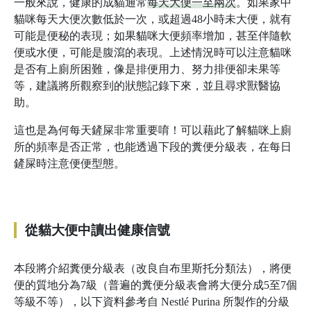
一般來說，健康的成貓通常
每天大便一至兩次
。如果家中
貓咪每天大便次數低於一次，或超過48小時未大便，就有
可能是便秘的表現；如果貓咪大便頻率增加，甚至伴隨軟
便或水便，可能是腹瀉的表現。上述情況時可以注意貓咪
是否有上廁所困難，像是排便用力、努力排便卻未果等
等，建議將所觀察到的狀態記錄下來，並且尋求獸醫協
助。
這也是為何每天鏟屎非常重要唷！可以藉此了解貓咪上廁
所的頻率是否正常，也能透過下段的糞便分級表，在每日
鏟屎時注意便便型態。
從貓大便中讀出健康信號
本段將介紹糞便分級表（改良自布里斯托分類法），將便
便的質地分為7級（普遍的糞便分級表會將大便分成5至7個
等級不等），以下資料參考自 Nestlé Purina 所製作的分級