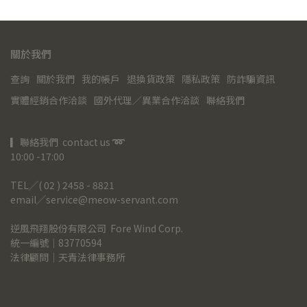
關於我們
查詢
關於我們
我的帳戶
退換貨政策
隱私政策
防詐騙資訊
實體經銷合作洽談
國外代理／異業合作洽談
聯絡我們
▎聯絡我們  contact us 
➿
10:00 -17:00
TEL╱( 02 ) 2458 - 8821
email╱service@meow-servant.com
逆風飛翔股份有限公司  Fore Wind Corp.
統一編號｜83770594
法律顧問｜天青法律事務所