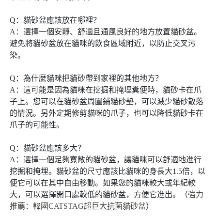
Q：貓砂盆應該放在哪裡？
A：選擇一個安靜、舒適且通風良好的地方放置貓砂盆。
避免將貓砂盆放在貓咪的飲食區域附近，以防止交叉污
染。
Q：為什麼貓咪把貓砂帶到家裡的其他地方？
A：這可能是因為貓咪在挖掘和掩埋糞便時，貓砂卡在爪
子上。您可以在貓砂盆周圍鋪貓砂墊，可以減少貓砂散落
的情況。另外定期修剪貓咪的爪子，也可以降低貓砂卡在
爪子的可能性。
Q：貓砂盆應該多大？
A：選擇一個足夠寬敞的貓砂盆，讓貓咪可以舒適地進行
挖掘和掩埋。貓砂盆的尺寸應該比貓咪的身長大1.5倍，以
便它可以在其中自由移動。如果您的貓咪較大或年紀較
大，可以選擇開口處較低的貓砂盆，方便它進出。（
強力
推薦：韓國CATSTAG超巨大抗菌貓砂盆
）