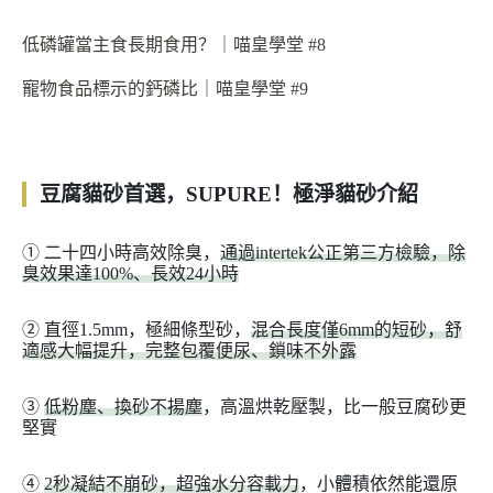
低磷罐當主食長期食用？｜喵皇學堂 #8
寵物食品標示的鈣磷比｜喵皇學堂 #9
豆腐貓砂首選，SUPURE！極淨貓砂介紹
➀
二十四小時高效除臭，
通過intertek公正第三方檢驗，除
臭效果達100%、長效24小時
➁
直徑1.5mm，極細條型砂，
混合長度僅6mm的短砂，舒
適感大幅提升，完整包覆便尿、鎖味不外露
➂
低粉塵、換砂不揚塵
，高溫烘乾壓製，比一般豆腐砂更
堅實
➃
2秒凝結不崩砂，超強水分容載力
，小體積依然能還原