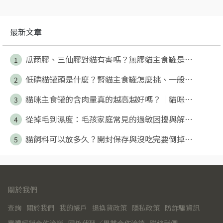
最新文章
瓜爾膠、三仙膠對貓有害嗎？無膠貓主食罐是⋯
1
低磷貓罐頭是什麼？腎貓主食罐怎麼挑、一般⋯
2
貓咪主食罐的含肉量真的越高越好嗎？｜貓咪⋯
3
從掉毛到濕度：毛孩家庭常見的過敏困擾與解⋯
4
貓飼料可以放多久？開封保存與沒吃完要倒掉⋯
5
關於我們
查詢
關於我們
我的帳戶
退換貨政策
隱私政策
防詐騙資訊