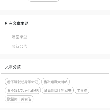
所有文章主题
喵皇學堂
最新公告
文章分類
看不罐就起身革命吧
貓咪知識大補帖
看不罐就起身Talk吧
營養顧問｜劉家安
喵專欄
獸醫師｜黃君皓