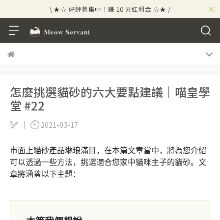
×
\ ★☆ 好評募集中！賺 10 元紅利金 ☆★ /
⟡⣠𝘄𝗲𝗹𝗰𝗼𝗺𝗲 ⁘ 新會員贈 50 元紅利金
⟡ 🪙
\ ★☆ 好評募集中！賺 10 元紅利金 ☆★ /
怎麼挑選貓砂的六大要點建議｜喵皇學
堂 #22
2021-03-17
市面上貓砂產品琳琅滿目，在本篇文章當中，將為您介紹
可以透過一些方法，挑選適合您家中貓咪主子的貓砂。文
章將涵蓋以下主題：