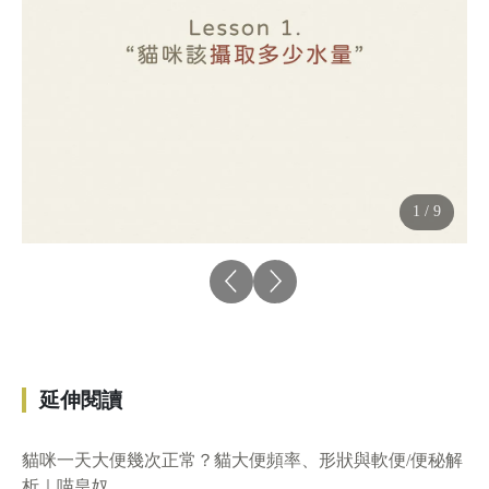
1 / 9
延伸閱讀
貓咪一天大便幾次正常？貓大便頻率、形狀與軟便/便秘解
析｜喵皇奴