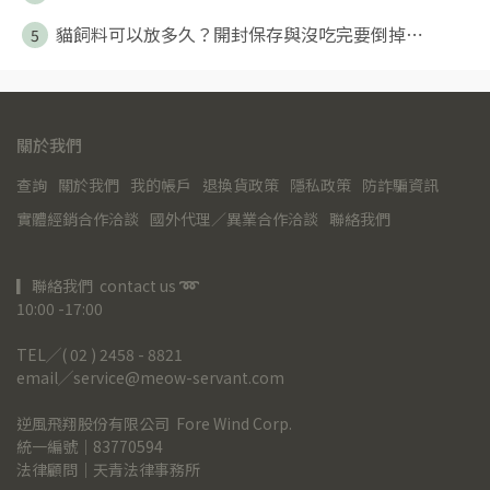
貓飼料可以放多久？開封保存與沒吃完要倒掉⋯
5
關於我們
查詢
關於我們
我的帳戶
退換貨政策
隱私政策
防詐騙資訊
實體經銷合作洽談
國外代理／異業合作洽談
聯絡我們
▎聯絡我們  contact us 
➿
10:00 -17:00
TEL╱( 02 ) 2458 - 8821
email╱service@meow-servant.com
逆風飛翔股份有限公司  Fore Wind Corp.
統一編號｜83770594
法律顧問｜天青法律事務所