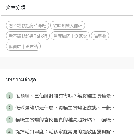
文章分類
看不罐就起身革命吧
貓咪知識大補帖
看不罐就起身Talk吧
營養顧問｜劉家安
喵專欄
獸醫師｜黃君皓
บทความล่าสุด
瓜爾膠、三仙膠對貓有害嗎？無膠貓主食罐是⋯
1
低磷貓罐頭是什麼？腎貓主食罐怎麼挑、一般⋯
2
貓咪主食罐的含肉量真的越高越好嗎？｜貓咪⋯
3
從掉毛到濕度：毛孩家庭常見的過敏困擾與解⋯
4