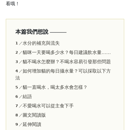
看哦！
本篇我們想說 ———
水分的補充與流失
𝟭 ／
貓咪一天要喝多少水？每日建議飲水量……
𝟮 ／
貓不喝水怎麼辦？不喝水容易引發那些問題
𝟯 ／
如何增加貓的每日攝水量？可以採取以下方
𝟰 ／
法
貓一直喝水，喝太多水會怎樣？
𝟱 ／
結語
𝟲 ／
不愛喝水可以從主食下手
𝟳 ／
圖文閱讀版
𝟴 ／
延伸閱讀
𝟵 ／