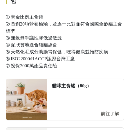
包
➀
黃金比例主食罐
➁
首創20項營養檢驗，並逐一比對並符合國際全齡貓主食
標準
➂
無穀無爭議性膠低過敏源
➃
泥狀質地適合貓貓舔食
➄
天然化毛成分助腸胃保健，吃得健康並預防疾病
➅
ISO22000/HACCP認證台灣工廠
➆
投保2000萬產品責任險
貓咪主食罐（80g）
前往了解