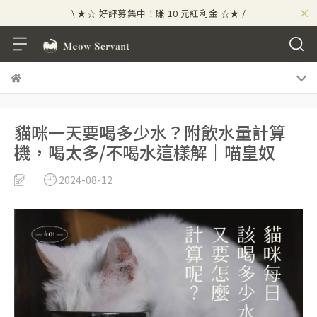
×
\ ★☆ 好評募集中！賺 10 元紅利金 ☆★ /
⟡⣠𝘄𝗲𝗹𝗰𝗼𝗺𝗲 ⁘ 新會員贈 50 元紅利金
⟡ 🪙
\ ★☆ 好評募集中！賺 10 元紅利金 ☆★ /
貓咪一天要喝多少水？附飲水量計算
機，喝太多/不喝水這樣解｜喵皇奴
2024-08-12