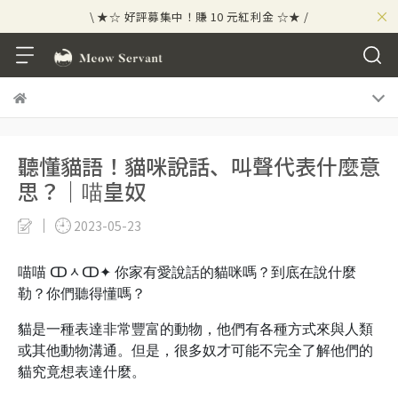
×
\ ★☆ 好評募集中！賺 10 元紅利金 ☆★ /
⟡⣠𝘄𝗲𝗹𝗰𝗼𝗺𝗲 ⁘ 新會員贈 50 元紅利金
⟡ 🪙
\ ★☆ 好評募集中！賺 10 元紅利金 ☆★ /
聽懂貓語！貓咪說話、叫聲代表什麼意
思？｜喵皇奴
2023-05-23
喵喵 ↀᆺↀ✦ 你家有愛說話的貓咪嗎？到底在說什麼
勒？你們聽得懂嗎？
貓是一種表達非常豐富的動物，他們有各種方式來與人類
或其他動物溝通。但是，很多奴才可能不完全了解他們的
貓究竟想表達什麼。