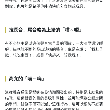
是在說「你終於回來了！」這通常意味著貓咪非常高興見
到你，也可能是希望你能儘快給它食物或玩具。
拉長音、尾音略為上揚的「喵～嗯」
有不少飼主是以這個聲音當早晨的鬧鐘，一大清早還沒睡
醒，貓咪就不斷的發出這樣的聲音，像是在說：「我肚子
餓，想吃東西！」或是「快起來，陪我玩！」
高亢的「喵～嗚」
這種聲音通常是貓咪在發情期間發出的，特別是未結紮的
貓咪。這種聲音的目的是吸引異性，並可能導致公貓之間
的爭鬥。結紮不僅可以減少這種行為，還可以預防不必要
的懷孕和減少某些與性成熟相關的疾病風險。