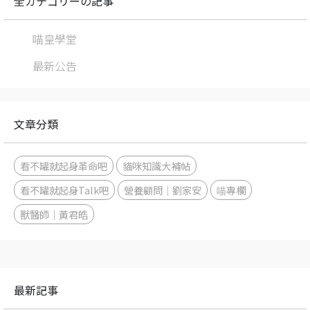
全カテゴリーの記事
喵皇學堂
最新公告
文章分類
看不罐就起身革命吧
貓咪知識大補帖
看不罐就起身Talk吧
營養顧問｜劉家安
喵專欄
獸醫師｜黃君皓
最新記事