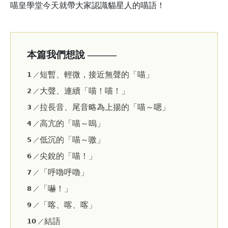
喵皇學堂今天就帶大家認識貓星人的喵語！
本篇我們想說 ———
短暫、輕微，接近無聲的「喵」
𝟭 ／
大聲、連續「喵！喵！」
𝟮 ／
拉長音、尾音略為上揚的「喵～嗯」
𝟯 ／
高亢的「喵～嗚」
𝟰 ／
低沉的「喵～嗷」
𝟱 ／
尖銳的「喵！」
𝟲 ／
「呼嚕呼嚕」
𝟳 ／
「嚇！」
𝟴 ／
「喀、喀、喀」
𝟵 ／
結語
𝟭𝟬 ／