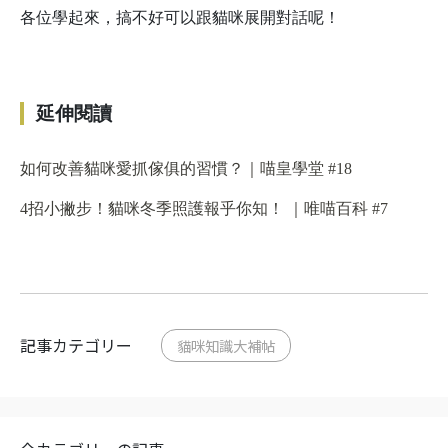
各位學起來，搞不好可以跟貓咪展開對話呢！
延伸閱讀
如何改善貓咪愛抓傢俱的習慣？｜喵皇學堂 #18
4招小撇步！貓咪冬季照護報乎你知！ ｜唯喵百科 #7
記事カテゴリー
貓咪知識大補帖