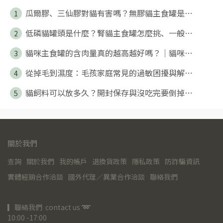
瓜爾膠、三仙膠對貓有害嗎？無膠貓主食罐是⋯
1
低磷貓罐頭是什麼？腎貓主食罐怎麼挑、一般⋯
2
貓咪主食罐的含肉量真的越高越好嗎？｜貓咪⋯
3
從掉毛到濕度：毛孩家庭常見的過敏困擾與解⋯
4
貓飼料可以放多久？開封保存與沒吃完要倒掉⋯
5
關於我們
查詢
關於我們
我的帳戶
退換貨政策
隱私政策
防詐騙資訊
實體經銷合作洽談
國外代理／異業合作洽談
聯絡我們
▎聯絡我們  contact us 
➿
10:00 -17:00