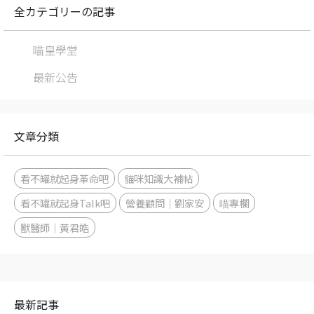
全カテゴリーの記事
喵皇學堂
最新公告
文章分類
看不罐就起身革命吧
貓咪知識大補帖
看不罐就起身Talk吧
營養顧問｜劉家安
喵專欄
獸醫師｜黃君皓
最新記事