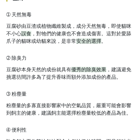
➀
天然無毒
豆腐砂由豆渣或植物纖維製成，成分天然無毒，即使貓咪
不小心
誤食
，對牠們的健康也不會造成傷害。這對於愛舔
爪子的貓咪或幼貓來說，是非常
安全的選擇
。
➁
除臭力
豆腐砂本身天然的成份就具有
優秀的除臭效果
，建議避免
挑選坊間許多為了提升香味而額外添加成份的產品。
➂
粉塵量
粉塵量的多寡直接影響家中的空氣品質，嚴重可能會影響
到飼主的健康，建議飼主能選擇粉塵量較低的產品為佳。
➃
便利性