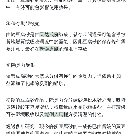
相比，豆腐砂的凝結力可能略遜一籌，尤其在高濕度環境
中，有時可能會影響使用效果。
➂
保存期限較短
由於豆腐砂是由
天然成份
製成，儲存時間過長可能會導致
質地變質或吸收環境中的濕氣，因此豆腐砂的保存條件需
要注意，最好在
乾燥通風
的環境下存放。
➃
除臭力受限
儘管豆腐砂的天然成分俱有極佳的除臭力，但依舊不如一
些添加了化學除臭劑的貓砂。
初期的豆腐砂產品，除臭力介於礦砂與松木砂之間，吸附
尿液後較不容易凝結，粉塵量較水晶砂稍多些，主打環保
可被環境吸收以及
能倒入馬桶
方便清理的特性。
經過多年研究，現今許多豆腐砂的主成份已由傳統的黃豆
纖維調整為豌豆纖維，如此次喵皇奴要向飼主們推薦的