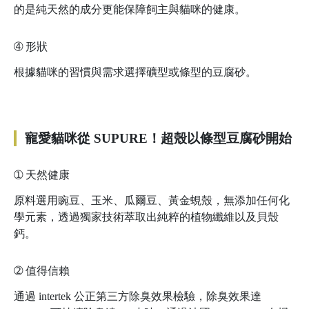
的是純天然的成分更能保障飼主與貓咪的健康。
➃
形狀
根據貓咪的習慣與需求選擇礦型或條型的豆腐砂。
寵愛貓咪從 SUPURE！超殼以條型豆腐砂開始
➀
天然健康
原料選用豌豆、玉米、瓜爾豆、黃金蜆殼，無添加任何化
學元素，透過獨家技術萃取出純粹的植物纖維以及貝殼
鈣。
➁
值得信賴
通過 intertek 公正第三方除臭效果檢驗，除臭效果達