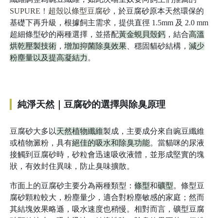
SUPURE！超殼以條型豆腐砂
，於豆腐砂原本天然環保的
基礎下再升級，根據飼主需求，提供直徑 1.5mm 及 2.0 mm
超細條型砂的兩種選擇，並搭配
黃金蜆貝殼鈣
，結合
高溫
烘乾壓製技術
，
增加抑菌除臭效果
、穩固貓砂結構，
減少
粉塵量以及提高凝結力
。
純淨天然｜豆腐砂的選擇與除臭原理
豆腐砂大多以
天然植物纖維
製成，主要成分來自豌豆纖維
或植物澱粉，具有
絕佳的吸水和除臭功能
。當貓咪的尿液
接觸到豆腐砂時，砂粒會迅速吸收液體，並形成堅實的塊
狀，有效封住異味，防止臭味擴散。
市面上的豆腐砂主要分為兩種類型：
條型
和
礦型
。條型豆
腐砂顆粒較大，粉塵量少，適合對粉塵敏感的家庭；然而
其結塊效果略遜，吸水速度也稍慢。相對而言，礦型豆腐