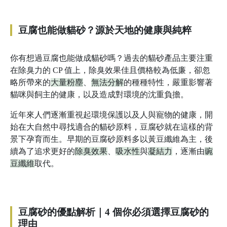
豆腐也能做貓砂？源於天地的健康與純粹
你有想過豆腐也能做成貓砂嗎？過去的貓砂產品主要注重
在除臭力的 CP 值上，除臭效果佳且價格較為低廉，卻忽
略所帶來的
大量粉塵
、
無法分解
的種種特性，嚴重影響著
貓咪與飼主的健康，以及造成對環境的沈重負擔。
近年來人們逐漸重視起環境保護以及人與寵物的健康，開
始在大自然中尋找適合的貓砂原料，豆腐砂就在這樣的背
景下孕育而生。早期的豆腐砂原料多以黃豆纖維為主，後
續為了追求更好的
除臭效果
、
吸水性
與
凝結力
，逐漸由
豌
豆纖維
取代。
豆腐砂的優點解析｜4 個你必須選擇豆腐砂的
理由