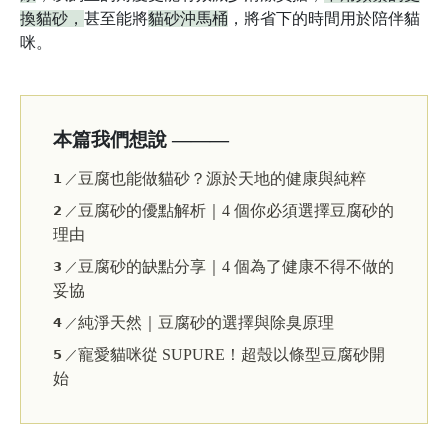
換貓砂，
甚至能將
貓砂沖馬桶
，將省下的時間用於陪伴貓
咪。
本篇我們想說 ———
豆腐也能做貓砂？源於天地的健康與純粹
𝟭 ／
豆腐砂的優點解析｜4 個你必須選擇豆腐砂的
𝟮 ／
理由
豆腐砂的缺點分享｜4 個為了健康不得不做的
𝟯 ／
妥協
純淨天然｜豆腐砂的選擇與除臭原理
𝟰 ／
寵愛貓咪從 SUPURE！超殼以條型豆腐砂開
𝟱 ／
始