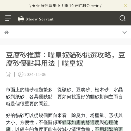
×
\ ★☆ 好評募集中！賺 10 元紅利金 ☆★ /
⟡⣠𝘄𝗲𝗹𝗰𝗼𝗺𝗲 ⁘ 新會員贈 50 元紅利金
⟡ 🪙
\ ★☆ 好評募集中！賺 10 元紅利金 ☆★ /
豆腐砂推薦：喵皇奴貓砂挑選攻略，豆
腐砂優點與用法｜喵皇奴
2024-11-06
市面上的貓砂種類繁多，從礦砂、豆腐砂、松木砂、水晶
砂到紙砂，各具優缺點，要如何挑選好的貓砂對飼主而言
就是個很重要的問題。
好的貓砂可以從幾個面向來看：除臭力、粉塵量、形狀與
大小、方便性，不僅關係著
貓咪如廁的舒適度
與
心理健
康
，以飼主的角度更能有效減少清潔負擔，
不用頻繁的更