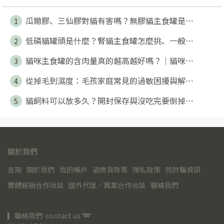
瓜爾膠、三仙膠對貓有害嗎？無膠貓主食罐是⋯
1
低磷貓罐頭是什麼？腎貓主食罐怎麼挑、一般⋯
2
貓咪主食罐的含肉量真的越高越好嗎？｜貓咪⋯
3
從掉毛到濕度：毛孩家庭常見的過敏困擾與解⋯
4
貓飼料可以放多久？開封保存與沒吃完要倒掉⋯
5
關於我們
查詢
關於我們
我的帳戶
退換貨政策
隱私政策
防詐騙資訊
實體經銷合作洽談
國外代理／異業合作洽談
聯絡我們
▎聯絡我們  contact us 
➿