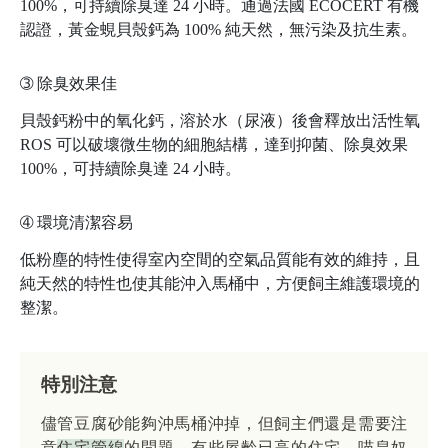
100%，可持續除臭達 24 小時。通過法國 ECOCERT 有機
認證，黃金蜆貝殼鈣為 100% 純天然，無污染及抗生素。
➂
除臭效果佳
貝殼鈣粉中的氧化鈣，溶於水（尿液）後會釋放出活性氧
ROS 可以破壞微生物的細胞結構，達到抑菌、除臭效果
100%，可持續除臭達 24 小時。
➃
環境清潔容易
低粉塵的特性使得室內空間的空氣品質能有效的維持，且
純天然的特性也使其能沖入馬桶中，方便飼主維護環境的
整潔。
特別注意
儘管豆腐砂能夠沖馬桶沖掉，但飼主們還是需要注
意
住宅管線
的問題，有些屋齡已高的住宅，喵皇奴