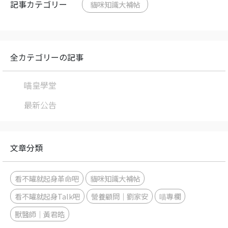
記事カテゴリー
貓咪知識大補帖
全カテゴリーの記事
喵皇學堂
最新公告
文章分類
看不罐就起身革命吧
貓咪知識大補帖
看不罐就起身Talk吧
營養顧問｜劉家安
喵專欄
獸醫師｜黃君皓