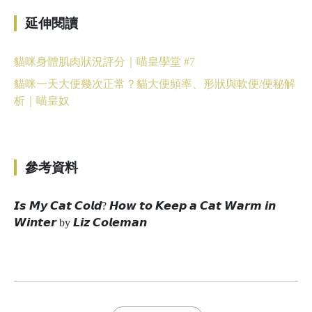
延伸閱讀
貓咪身體肌肉狀況評分｜喵皇學堂 #7
貓咪一天大便幾次正常？貓大便頻率、形狀與軟便/便秘解
析｜喵皇奴
參考資料
𝙄𝙨 𝙈𝙮 𝘾𝙖𝙩 𝘾𝙤𝙡𝙙? 𝙃𝙤𝙬 𝙩𝙤 𝙆𝙚𝙚𝙥 𝙖 𝘾𝙖𝙩 𝙒𝙖𝙧𝙢 𝙞𝙣
𝙒𝙞𝙣𝙩𝙚𝙧 by 𝙇𝙞𝙯 𝘾𝙤𝙡𝙚𝙢𝙖𝙣