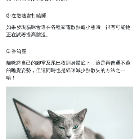
➁
在散熱處打瞌睡
如果發現貓咪會選在各種家電散熱處小憩時，很有可能牠
正在試著提高體溫。
➂
香箱座
貓咪將自己的腳掌及尾巴收到身體底下，這是再普通不過
的睡覺姿勢，但這同時也是貓咪減少熱散失的方法之一
唷！