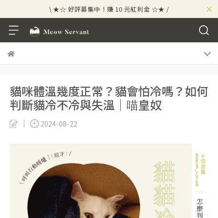
×
\ ★☆ 好評募集中！賺 10 元紅利金 ☆★ /
⟡⣠𝘄𝗲𝗹𝗰𝗼𝗺𝗲 ⁘ 新會員贈 50 元紅利金
⟡ 🪙
\ ★☆ 好評募集中！賺 10 元紅利金 ☆★ /
貓咪體溫幾度正常？貓會怕冷嗎？如何
判斷貓冷不冷與失溫｜喵皇奴
2024-08-22