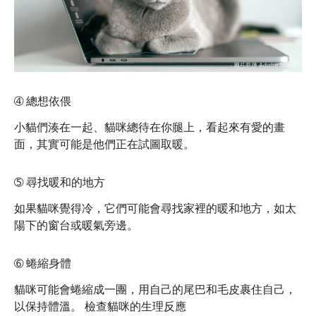
➃
總想依偎
小貓們湊在一起、貓咪總待在你腿上，看起來有愛的畫
面，其實可能是他們正在試圖取暖。
➄
尋找暖和的地方
如果貓咪覺得冷，它們可能會尋找家裡的暖和地方，如太
陽下的窗台或暖氣旁邊。
➅
蜷縮身體
貓咪可能會蜷縮成一團，用自己的尾巴和毛皮裹住自己，
以保持體溫。 檢查貓咪的生理反應