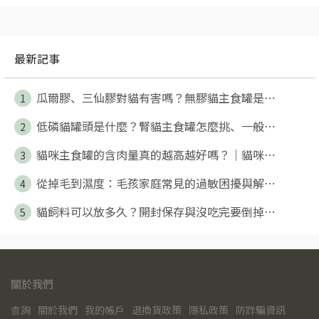
最新記事
瓜爾膠、三仙膠對貓有害嗎？無膠貓主食罐是⋯
1
低磷貓罐頭是什麼？腎貓主食罐怎麼挑、一般⋯
2
貓咪主食罐的含肉量真的越高越好嗎？｜貓咪⋯
3
從掉毛到濕度：毛孩家庭常見的過敏困擾與解⋯
4
貓飼料可以放多久？開封保存與沒吃完要倒掉⋯
5
關於我們
查詢
關於我們
我的帳戶
退換貨政策
隱私政策
防詐騙資訊