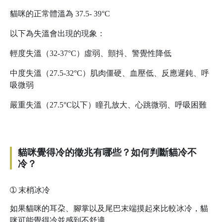
貓咪的正常體溫為 37.5- 39°C
以下為失溫會出現的現象：
輕度失溫（32-37°C）虛弱、顫抖、警覺性降低
中度失溫（27.5-32°C）肌肉僵硬、血壓低、反應遲鈍、呼
吸微弱
嚴重失溫（27.5°C以下）瞳孔放大、心跳微弱、呼吸困難
貓咪覺得冷的徵兆有哪些？如何判斷貓冷不
冷？
➀
末梢冰冷
如果貓咪的耳朶、腳掌以及尾巴末端摸起來比較冰冷，貓
咪可能覺得冷並感到不舒適。