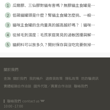
瓜爾膠、三仙膠對貓有害嗎？無膠貓主食罐是⋯
1
低磷貓罐頭是什麼？腎貓主食罐怎麼挑、一般⋯
2
貓咪主食罐的含肉量真的越高越好嗎？｜貓咪⋯
3
從掉毛到濕度：毛孩家庭常見的過敏困擾與解⋯
4
貓飼料可以放多久？開封保存與沒吃完要倒掉⋯
5
關於我們
查詢
關於我們
我的帳戶
退換貨政策
隱私政策
防詐騙資訊
實體經銷合作洽談
國外代理／異業合作洽談
聯絡我們
▎聯絡我們  contact us 
➿
10:00 -17:00