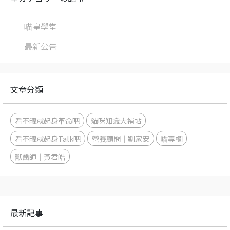
喵皇學堂
最新公告
文章分類
看不罐就起身革命吧
貓咪知識大補帖
看不罐就起身Talk吧
營養顧問｜劉家安
喵專欄
獸醫師｜黃君皓
最新記事