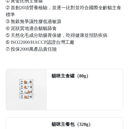
➀
黃金比例主食罐
➁
首創20項營養檢驗，並逐一比對並符合國際全齡貓主食
標準
➂
無穀無爭議性膠低過敏源
➃
泥狀質地適合貓貓舔食
➄
天然化毛成分助腸胃保健，吃得健康並預防疾病
➅
ISO22000/HACCP認證台灣工廠
➆
投保2000萬產品責任險
貓咪主食罐（80g）
前往了解
貓咪主餐包（320g）