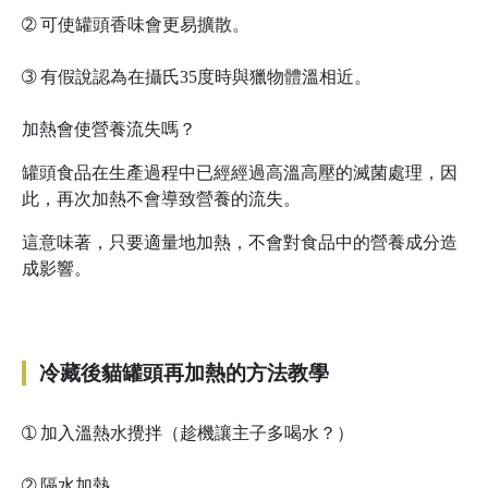
➁
可使罐頭香味會更易擴散。
➂
有假說認為在攝氏35度時與獵物體溫相近。
加熱會使營養流失嗎？
罐頭食品在生產過程中已經經過高溫高壓的滅菌處理，因
此，再次加熱不會導致營養的流失。
這意味著，只要適量地加熱，不會對食品中的營養成分造
成影響。
冷藏後貓罐頭再加熱的方法教學
➀
加入溫熱水攪拌（趁機讓主子多喝水？）
➁
隔水加熱