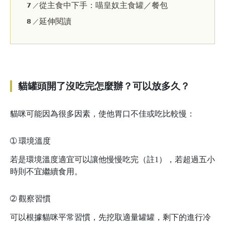
從主食中下手：喵皇奴主食罐／餐包
𝟳 ／
延伸閱讀
𝟴 ／
貓罐頭開了沒吃完怎麼辦？可以放多久？
貓咪可能因為很多因素，使他胃口不佳或吃比較慢：
➀
環境溫度
若是環境溫度適宜可以讓他慢慢吃完（註1），若超過五小
時則不宜繼續食用。
➁
觀察習慣
可以根據貓咪平常習慣，先挖取適量罐罐，剩下的進行冷