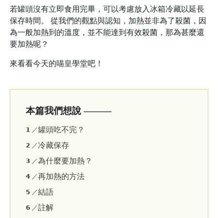
若罐頭沒有立即食用完畢，可以考慮放入冰箱冷藏以延長
保存時間。 從我們的觀點與認知，加熱並非為了殺菌，因
為一般加熱到的溫度，並不能達到有效殺菌，那為甚麼還
要加熱呢？
來看看今天的喵皇學堂吧！
本篇我們想說 ———
罐頭吃不完？
𝟭 ／
冷藏保存
𝟮 ／
為什麼要加熱？
𝟯 ／
再加熱的方法
𝟰 ／
結語
𝟱 ／
註解
𝟲 ／