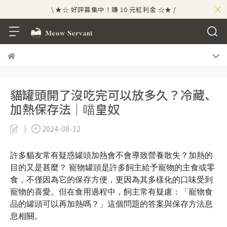
×
\ ★☆ 好評募集中！賺 10 元紅利金 ☆★ /
⟡⣠𝘄𝗲𝗹𝗰𝗼𝗺𝗲 ⁘ 新會員贈 50 元紅利金
⟡ 🪙
\ ★☆ 好評募集中！賺 10 元紅利金 ☆★ /
貓罐頭開了沒吃完可以放多久？冷藏、
加熱保存法｜喵皇奴
2024-08-12
許多貓友常有疑惑罐頭加熱會不會導致營養散失？加熱的
目的又是甚麼？ 寵物罐頭是許多飼主給予寵物的主食或零
食，不僅因為它的保存方便，更因為其多樣化的口味受到
寵物的喜愛。但在食用過程中，飼主常有疑慮：「寵物食
品的罐頭可以再加熱嗎？」這個問題的答案與保存方法息
息相關。