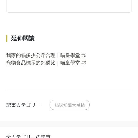
前往了解
延伸閱讀
我家的貓多少公斤合理｜喵皇學堂 #6
寵物食品標示的鈣磷比｜喵皇學堂 #9
記事カテゴリー
貓咪知識大補帖
全カテゴリーの記事