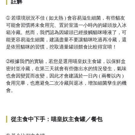
註解
➀
若環境狀況不佳 ( 如太熱 ) 會容易滋生細菌，有些貓友
可能會習慣將未食用完、置於室溫一小時內的罐頭放入冰
箱冷藏。然而，我們認為因罐頭已經接觸貓咪唾液了，可
能更容易滋生細菌，建議盡量不要讓貓咪吃過再冷藏，還
是依照貓咪的習慣，挖取適量罐頭餵食比較得宜唷！
➁
根據我們的實驗，若您是選用喵皇奴主食罐，以保鮮盒
密封並冷藏，在第三天就會有些微出水的情況發生，氣味
也會因變質而改變，因此才會建議於一日內 ( 兩餐以內 )
食用完畢，也應避免二次冷藏與退冰，增加細菌孳生的機
會。
從主食中下手：喵皇奴主食罐／餐包