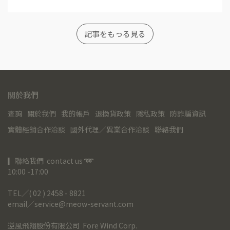
記事をもっる見る
關於我們
查詢
關於我們
我的帳戶
退換貨政策
隱私政策
防詐騙資訊
實體經銷合作洽談
國外代理／異業合作洽談
聯絡我們
▎聯絡我們  contact us 
➿
10:00 -17:00
TEL╱( 02 ) 2458 - 8821
email╱service@meow-servant.com
逆風飛翔股份有限公司  Fore Wind Corp.