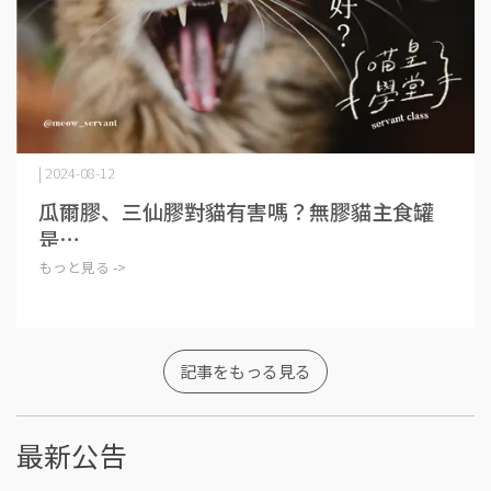
| 2024-08-12
瓜爾膠、三仙膠對貓有害嗎？無膠貓主食罐
是⋯
もっと見る ->
記事をもっる見る
最新公告