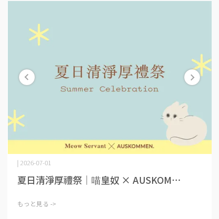
| 2026-07-01
夏日清淨厚禮祭｜喵皇奴 × AUSKOM⋯
もっと見る ->