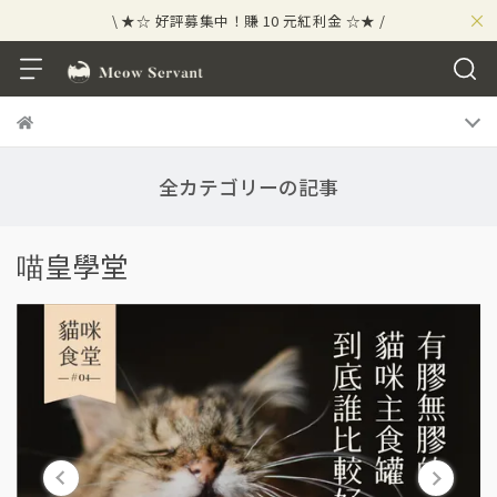
×
\ ★☆ 好評募集中！賺 10 元紅利金 ☆★ /
⟡⣠𝘄𝗲𝗹𝗰𝗼𝗺𝗲 ⁘ 新會員贈 50 元紅利金
⟡ 🪙
\ ★☆ 好評募集中！賺 10 元紅利金 ☆★ /
全カテゴリーの記事
喵皇學堂