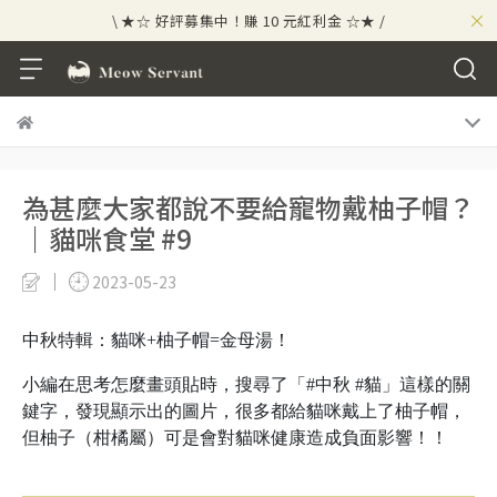
×
\ ★☆ 好評募集中！賺 10 元紅利金 ☆★ /
⟡⣠𝘄𝗲𝗹𝗰𝗼𝗺𝗲 ⁘ 新會員贈 50 元紅利金
⟡ 🪙
\ ★☆ 好評募集中！賺 10 元紅利金 ☆★ /
為甚麼大家都說不要給寵物戴柚子帽？
｜貓咪食堂 #9
2023-05-23
中秋特輯：貓咪+柚子帽=金母湯！
小編在思考怎麼畫頭貼時，搜尋了「#中秋 #貓」這樣的關
鍵字，發現顯示出的圖片，很多都給貓咪戴上了柚子帽，
但柚子（柑橘屬）可是會對貓咪健康造成負面影響！！