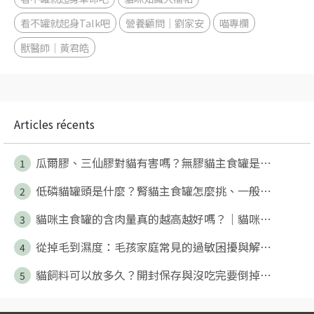
看不罐就起身Talk吧
營養顧問｜劉家安
喵專欄
獸醫師｜黃君皓
Articles récents
瓜爾膠、三仙膠對貓有害嗎？無膠貓主食罐是⋯
1
低磷貓罐頭是什麼？腎貓主食罐怎麼挑、一般⋯
2
貓咪主食罐的含肉量真的越高越好嗎？｜貓咪⋯
3
從掉毛到濕度：毛孩家庭常見的過敏困擾與解⋯
4
貓飼料可以放多久？開封保存與沒吃完要倒掉⋯
5