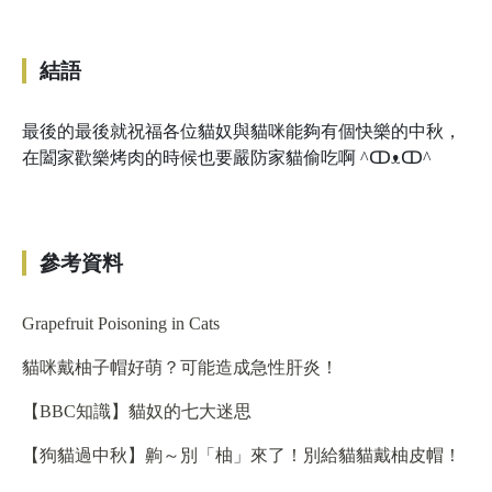
結語
最後的最後就祝福各位貓奴與貓咪能夠有個快樂的中秋，
在闔家歡樂烤肉的時候也要嚴防家貓偷吃啊 ^ↀᴥↀ^
參考資料
Grapefruit Poisoning in Cats
貓咪戴柚子帽好萌？可能造成急性肝炎！
【BBC知識】貓奴的七大迷思
【狗貓過中秋】齁～別「柚」來了！別給貓貓戴柚皮帽！