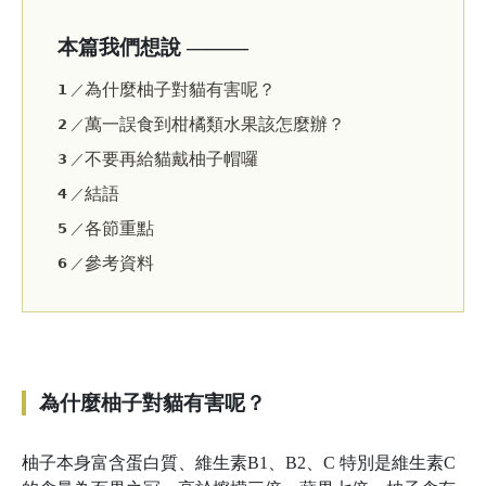
本篇我們想說 ———
為什麼柚子對貓有害呢？
𝟭 ／
萬一誤食到柑橘類水果該怎麼辦？
𝟮 ／
不要再給貓戴柚子帽囉
𝟯 ／
結語
𝟰 ／
各節重點
𝟱 ／
參考資料
𝟲 ／
為什麼柚子對貓有害呢？
柚子本身富含蛋白質、維生素B1、B2、C 特別是維生素C