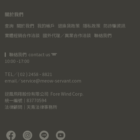
關於我們
查詢
關於我們
我的帳戶
退換貨政策
隱私政策
防詐騙資訊
實體經銷合作洽談
國外代理／異業合作洽談
聯絡我們
▎聯絡我們  contact us 
➿
10:00 -17:00
TEL╱( 02 ) 2458 - 8821
email╱service@meow-servant.com
逆風飛翔股份有限公司  Fore Wind Corp.
統一編號｜83770594
法律顧問｜天青法律事務所