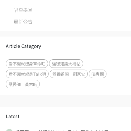
喵皇學堂
最新公告
Article Category
看不罐就起身革命吧
貓咪知識大補帖
看不罐就起身Talk吧
營養顧問｜劉家安
喵專欄
獸醫師｜黃君皓
Latest