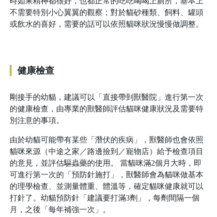
時如果精神都很好，也都正常的吃吃喝喝上廁所，基本上
不需要特別小心翼翼的觀察；對於貓砂種類、飼料、罐頭
或飲水的喜好，需要的話可以依照貓咪狀況慢慢做調整。
健康檢查
剛接手的幼貓，建議可以「直接帶到獸醫院」進行第一次
的健康檢查，由專業的獸醫師評估貓咪健康狀況及需要特
別注意的事項。
由於幼貓可能帶有某些「潛伏的疾病」，獸醫師也會依照
貓咪來源（中途之家／路邊撿到／寵物店）給予檢查項目
的意見，並評估驅蟲藥的使用。 當貓咪滿2個月大時，即
可進行第一次的「預防針施打」，獸醫師會為貓咪做基本
的理學檢查、並測量體重、體溫等，確定貓咪健康就可以
打針了。幼貓預防針「建議要打滿3劑」，每劑間隔一個
月，之後「每年補強一次」。