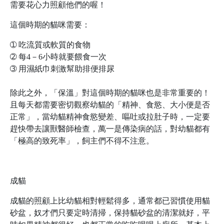
需要花心力照顧他們的喔！
這個時期的貓咪需要：
➀
吃流質或軟質的食物
➁
每4－6小時就要餵食一次
➂
用濕紙巾刺激幫助排便排尿
除此之外，「保溫」對這個時期的貓咪也是非常重要的！
且每天都需要密切觀察幼貓的「精神、食慾、大小便是否
正常」，當幼貓精神食慾變差、嘔吐或拉肚子時，一定要
趕快帶去讓獸醫師檢查，萬一是傳染病的話，對幼貓都有
「極高的致死率」，飼主們不得不注意。
成貓
成貓的照顧上比幼貓相對輕鬆得多，通常都已習慣使用貓
砂盆，奴才們只要定時清掃，保持貓砂盆的清潔就好，平