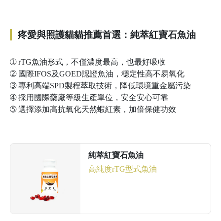
疼愛與照護貓貓推薦首選：純萃紅寶石魚油
➀
rTG魚油形式，不僅濃度最高，也最好吸收
➁
國際IFOS及GOED認證魚油，穩定性高不易氧化
➂
專利高端SPD製程萃取技術，降低環境重金屬污染
➃
採用國際藥廠等級生產單位，安全安心可靠
➄
選擇添加高抗氧化天然蝦紅素，加倍保健功效
純萃紅寶石魚油
高純度rTG型式魚油
前往了解