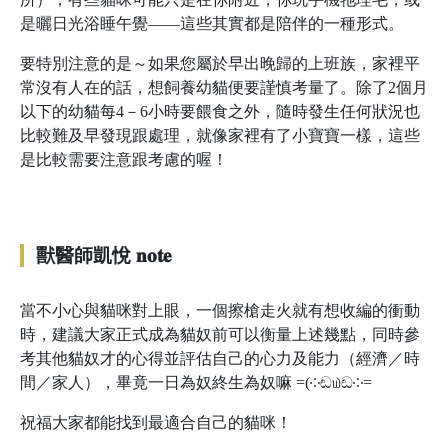
是曬日光浴睡午覺——這些其實都是陪伴的一種形式。
要特別注意的是～如果您屬於早出晚歸的上班族，家裡平
常沒有人在的話，想飼養幼貓便要謹慎考量了。除了2個月
以下的幼貓每4－6小時要餵食之外，隨時發生任何狀況也
比較難及早發現跟處理，就像家裡有了小寶寶一樣，這些
是比較需要注意跟考慮的喔！
獸醫師凱悅 𝐧𝐨𝐭𝐞
當不小心與貓咪對上眼，一個擦槍走火就有想收編的衝動
時，建議大家正式成為貓奴前可以衡量上述幾點，同時參
考其他貓奴才的心得並評估自己的心力及能力（經濟／時
間／家人），畢竟一日為奴終生為奴嘛 =(༶ඬ௰ඬ༶=
祝福大家都能找到最適合自己的貓咪！