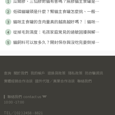
瓜爾膠、三仙膠對貓有害嗎？無膠貓主食罐是⋯
1
低磷貓罐頭是什麼？腎貓主食罐怎麼挑、一般⋯
2
貓咪主食罐的含肉量真的越高越好嗎？｜貓咪⋯
3
從掉毛到濕度：毛孩家庭常見的過敏困擾與解⋯
4
貓飼料可以放多久？開封保存與沒吃完要倒掉⋯
5
查詢
關於我們
我的帳戶
退換貨政策
隱私政策
防詐騙資訊
實體經銷合作洽談
國外代理／異業合作洽談
聯絡我們
▎聯絡我們  contact us 
➿
10:00 -17:00
TEL╱( 02 ) 2458 - 8821