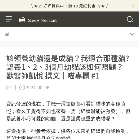
×
\ ★☆ 好評募集中！賺 10 元紅利金 ☆★ /
⟡⣠𝘄𝗲𝗹𝗰𝗼𝗺𝗲 ⁘ 新會員贈 50 元紅利金
⟡ 🪙
\ ★☆ 好評募集中！賺 10 元紅利金 ☆★ /
該領養幼貓還是成貓？我適合那種貓?
認養1、2、3個月幼貓該如何照顧？｜
獸醫師凱悅 撰文｜喵專欄 #1
2024-08-06
資訊發達的現在，手機一滑隨處都可看到貓咪的各種萌
照，看久了覺得不如也來養一隻（貓奴潛能被激發），但
是該養小巧可愛的幼貓、還是溫柔穩重的成貓呢？
這邊提供一些參考依據，供各位未來的貓奴們自我檢測，
希望大家都能遇見命定的貓貓。