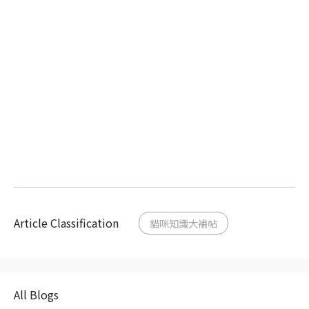
Article Classification
貓咪知識大補帖
All Blogs