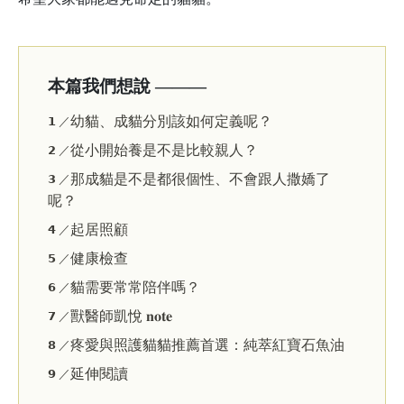
本篇我們想說 ———
幼貓、成貓分別該如何定義呢？
𝟭 ／
從小開始養是不是比較親人？
𝟮 ／
那成貓是不是都很個性、不會跟人撒嬌了
𝟯 ／
呢？
起居照顧
𝟰 ／
健康檢查
𝟱 ／
貓需要常常陪伴嗎？
𝟲 ／
獸醫師凱悅 𝐧𝐨𝐭𝐞
𝟳 ／
疼愛與照護貓貓推薦首選：純萃紅寶石魚油
𝟴 ／
延伸閱讀
𝟵 ／