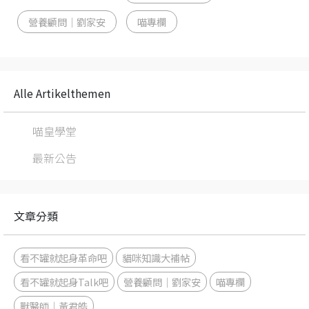
營養顧問｜劉家安
喵專欄
Alle Artikelthemen
喵皇學堂
最新公告
文章分類
看不罐就起身革命吧
貓咪知識大補帖
看不罐就起身Talk吧
營養顧問｜劉家安
喵專欄
獸醫師｜黃君皓