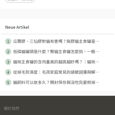
Neue Artikel
瓜爾膠、三仙膠對貓有害嗎？無膠貓主食罐是⋯
1
低磷貓罐頭是什麼？腎貓主食罐怎麼挑、一般⋯
2
貓咪主食罐的含肉量真的越高越好嗎？｜貓咪⋯
3
從掉毛到濕度：毛孩家庭常見的過敏困擾與解⋯
4
貓飼料可以放多久？開封保存與沒吃完要倒掉⋯
5
關於我們