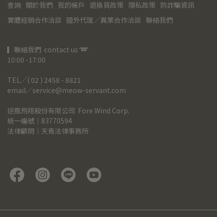
查詢
關於我們
我的帳戶
退換貨政策
隱私政策
防詐騙資訊
實體經銷合作洽談
國外代理／異業合作洽談
聯絡我們
▎聯絡我們  contact us 
➿
10:00 -17:00
TEL╱( 02 ) 2458 - 8821
email╱service@meow-servant.com
逆風飛翔股份有限公司  Fore Wind Corp.
統一編號｜83770594
法律顧問｜天青法律事務所