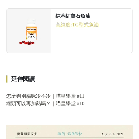
純萃紅寶石魚油
高純度rTG型式魚油
前往了解
延伸閱讀
怎麼判別貓咪冷不冷｜喵皇學堂 #11
罐頭可以再加熱嗎？｜喵皇學堂 #10