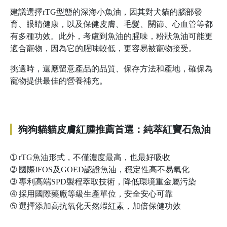
建議選擇rTG型態的深海小魚油，因其對犬貓的腦部發
育、眼睛健康，以及保健皮膚、毛髮、關節、心血管等都
有多種功效。此外，考慮到魚油的腥味，粉狀魚油可能更
適合寵物，因為它的腥味較低，更容易被寵物接受。
挑選時，還應留意產品的品質、保存方法和產地，確保為
寵物提供最佳的營養補充。
狗狗貓貓皮膚紅腫推薦首選：純萃紅寶石魚油
➀
rTG魚油形式，不僅濃度最高，也最好吸收
➁
國際IFOS及GOED認證魚油，穩定性高不易氧化
➂
專利高端SPD製程萃取技術，降低環境重金屬污染
➃
採用國際藥廠等級生產單位，安全安心可靠
➄
選擇添加高抗氧化天然蝦紅素，加倍保健功效