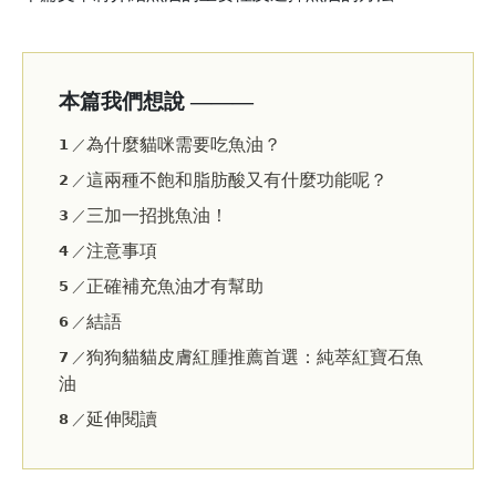
本篇我們想說 ———
為什麼貓咪需要吃魚油？
𝟭 ／
這兩種不飽和脂肪酸又有什麼功能呢？
𝟮 ／
三加一招挑魚油！
𝟯 ／
注意事項
𝟰 ／
正確補充魚油才有幫助
𝟱 ／
結語
𝟲 ／
狗狗貓貓皮膚紅腫推薦首選：純萃紅寶石魚
𝟳 ／
油
延伸閱讀
𝟴 ／