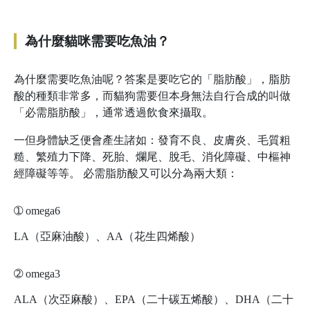
為什麼貓咪需要吃魚油？
為什麼需要吃魚油呢？答案是要吃它的「脂肪酸」，脂肪
酸的種類非常多，而貓狗需要但本身無法自行合成的叫做
「必需脂肪酸」，通常透過飲食來攝取。
一但身體缺乏便會產生諸如：發育不良、皮膚炎、毛質粗
糙、繁殖力下降、死胎、爛尾、脫毛、消化障礙、中樞神
經障礙等等。 必需脂肪酸又可以分為兩大類：
➀
omega6
LA（亞麻油酸）、AA（花生四烯酸）
➁
omega3
ALA（次亞麻酸）、EPA（二十碳五烯酸）、DHA（二十