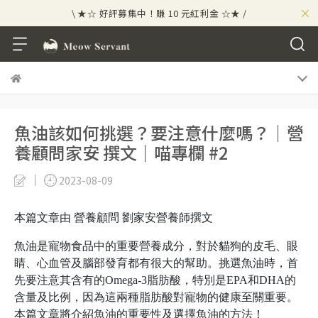
×
\ ★☆ 好評募集中！賺 10 元紅利金 ☆★ /
⟡⣠𝘄𝗲𝗹𝗰𝗼𝗺𝗲 ⁘ 新會員贈 50 元紅利金
⟡ 🪙
\ ★☆ 好評募集中！賺 10 元紅利金 ☆★ /
魚油該如何挑選？要注意什麼嗎？｜營
養顧問家安 撰文｜喵專欄 #2
2023-08-09
本篇文章由 營養顧問 劉家安營養師撰文
魚油是寵物食品中的重要營養成分，對於貓狗的皮毛、眼
睛、心血管及腦部發育都有很大的幫助。挑選魚油時，首
先要注意其含有的Omega-3脂肪酸，特別是EPA和DHA的
含量及比例，因為這兩種脂肪酸對寵物的健康至關重要。
本篇文章將介紹魚油的重要性及選擇魚油的方法！