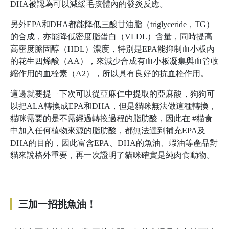
DHA被認為可以減緩毛孩體內的發炎反應。
另外EPA和DHA都能降低三酸甘油脂（triglyceride，TG）
的合成，亦能降低密度脂蛋白（VLDL）含量，同時提高
高密度膽固醇（HDL）濃度，特別是EPA能抑制血小板內
的花生四烯酸（AA），來減少合成有血小板凝集與血管收
縮作用的血栓素（A2），所以具有良好的抗血栓作用。
這邊就要提ㄧ下次可以從亞麻仁中提取的亞麻酸，狗狗可
以把ALA轉換成EPA和DHA，但是貓咪無法做這種轉換，
貓咪需要的是不需經過轉換過程的脂肪酸，因此在 #貓食
中加入任何植物來源的脂肪酸，都無法達到補充EPA及
DHA的目的，因此富含EPA、DHA的魚油、蝦油等產品對
貓來說格外重要，再一次證明了貓咪確實是純肉食動物。
三加一招挑魚油！