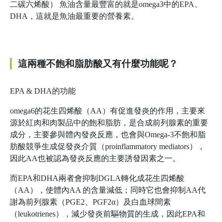
二碳六烯酸） 魚油含量最豐富的就是omega3中的EPA、
DHA，這就是魚油最重要的營養素ㅤㅤㅤㅤㅤ。
這兩種不飽和脂肪酸又有什麼功能呢？
EPA & DHA的功能
omega6的花生四烯酸（AA）有促進發炎的作用，主要來
源於紅肉和肉製品中的飽和脂肪，是合成前列腺素的重要
成分，主要參與體內發炎反應，也會與Omega-3不飽和脂
肪酸競爭生成促發炎介質（proinflammatory mediators），
因此AA也被認為發炎反應的主要誘發因素之一。
而EPA和DHA兩者會抑制DGLA轉化成花生四烯酸
（AA），使體內AA 的含量減低；同時它也會抑制AA代
謝為前列腺素（PGE2、PGF2α）及白血球間素
（leukotrienes），減少發炎前驅物質的生成，因此EPA和