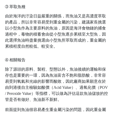
➂
萃取魚種
由於海洋的汙染日益嚴重的關係，而魚油又是高濃度萃取
的產品，所以非常容易受到重金屬的污染，建議家長挑選
以小型魚作為主要原料的魚油，原因是海洋食物鏈的捕食
過程中，毒物的積蓄會由從小型魚逐步累積至大型魚，因
此選擇魚油時盡量挑選由小型魚所萃取而成的，重金屬的
累積程度自然較低、較安全ㅤ。
➃
相關報告
除了源頭的原料、製程、型態以外，魚油後續的運輸和保
存也是重要的一環，因為魚油富含不飽和脂肪酸，非常容
易受到氧氣和光線的影響而酸敗，因此廠商如果願意在於
由到港後自主檢驗如酸價（Acid Value）、過氧化價（POV
/ Peroxide Value）等指標，可以做為評估這款魚油儲放的控
管是否有做好、魚油新不新鮮。
前面提到魚油很容易產生重金屬污染的問題，因此重金屬