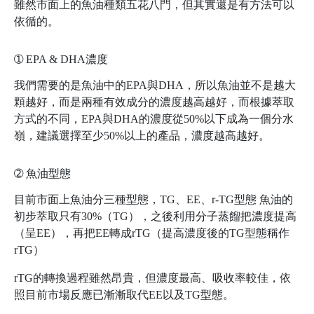
雖然市面上的魚油種類五花八門，但其實還是有方法可以
依循的。
➀
EPA & DHA濃度
我們需要的是魚油中的EPA與DHA，所以魚油並不是越大
顆越好，而是兩種有效成分的濃度越高越好，而根據萃取
方式的不同，EPA與DHA的濃度從50%以下成為一個分水
嶺，建議選擇至少50%以上的產品，濃度越高越好。
➁
魚油型態
目前市面上魚油分三種型態，TG、EE、r-TG型態 魚油的
初步萃取只有30%（TG），之後利用分子蒸餾把濃度提高
（呈EE），再把EE轉成rTG（提高濃度後的TG型態稱作
rTG）
rTG的轉換過程雖然昂貴，但濃度最高、吸收率較佳，依
照目前市場反應已漸漸取代EE以及TG型態ㅤㅤㅤㅤ。