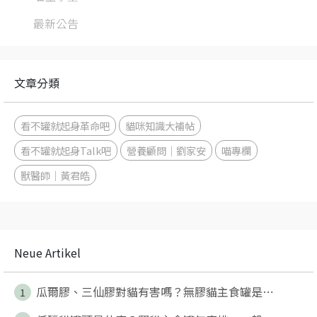
最新公告
文章分類
看不罐就起身革命吧
貓咪知識大補帖
看不罐就起身Talk吧
營養顧問｜劉家安
喵專欄
獸醫師｜黃君皓
Neue Artikel
瓜爾膠、三仙膠對貓有害嗎？無膠貓主食罐是⋯
1