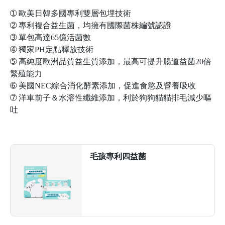
➀
歐美日韓多國專利雙層包埋技術
➁
專利複合益生菌，均擁有國際菌株編號認證
➂
單包高達65億活菌數
➃
獨家PH定點釋放技術
➄
高純度歐洲品質益生質添加，最高可提升腸道益菌20倍
繁殖能力
➅
美國NEC綜合消化酵素添加，促進食慾及營養吸收
➆
洋車前子＆水溶性纖維添加，利於狗狗貓貓排毛減少嘔
吐
毛孩專利四益菌
前往了解