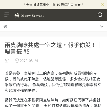
×
\ ★☆ 好評募集中！賺 10 元紅利金 ☆★ /
⟡⣠𝘄𝗲𝗹𝗰𝗼𝗺𝗲 ⁘ 新會員贈 50 元紅利金
⟡ 🪙
\ ★☆ 好評募集中！賺 10 元紅利金 ☆★ /
兩隻貓咪共處一室之道，報乎你災！｜
喵書籤 #5
2023-05-24
若是有養一隻貓咪以上的家庭，在初期新成員報到的時
候，因為彼此不熟悉、佔地盤等關係，多少會出現相互攻
擊毆打的行為。 作為貓奴，我們也都知道貓咪是非常獨立
和領域性強的動物。
當我們決定在家裡養兩隻貓咪時，如何讓它們和平共處就
成了一個重要的問題。 要如何有效解決這樣的情況，讓我