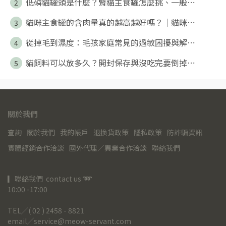
低磷貓罐頭是什麼？腎貓主食罐怎麼挑、一般⋯
2
貓咪主食罐的含肉量真的越高越好嗎？｜貓咪⋯
3
從掉毛到濕度：毛孩家庭常見的過敏困擾與解⋯
4
貓飼料可以放多久？開封保存與沒吃完要倒掉⋯
5
關於我們
查詢
關於我們
我的帳戶
退換貨政策
隱私政策
防詐騙資訊
實體經銷合作洽談
國外代理／異業合作洽談
聯絡我們
▎聯絡我們  contact us 
➿
10:00 -17:00
TEL╱( 02 ) 2458 - 8821
email╱service@meow-servant.com