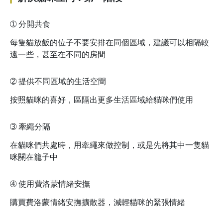
➀
分開共食
每隻貓放飯的位子不要安排在同個區域，建議可以相隔較
遠一些，甚至在不同的房間
➁
提供不同區域的生活空間
按照貓咪的喜好，區隔出更多生活區域給貓咪們使用
➂
牽繩分隔
在貓咪們共處時，用牽繩來做控制，或是先將其中一隻貓
咪關在籠子中
➃
使用費洛蒙情緒安撫
購買費洛蒙情緒安撫擴散器，減輕貓咪的緊張情緒