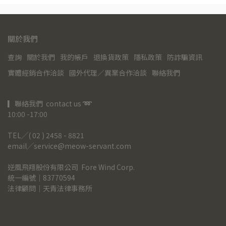
關於我們
查詢
關於我們
我的帳戶
退換貨政策
隱私政策
防詐騙資訊
實體經銷合作洽談
國外代理／異業合作洽談
聯絡我們
▎聯絡我們  contact us 
➿
10:00 -17:00
TEL╱( 02 ) 2458 - 8821
email╱service@meow-servant.com
逆風飛翔股份有限公司  Fore Wind Corp.
統一編號｜83770594
法律顧問｜天青法律事務所