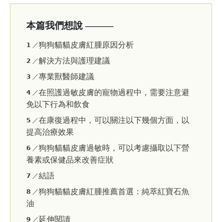
本篇我們想說 ———
狗狗貓貓皮膚紅腫原因分析
𝟭 ／
解決方法與護理建議
𝟮 ／
專業獸醫師建議
𝟯 ／
在照護過敏皮膚的寵物過程中，需要注意避
𝟰 ／
免以下行為和飲食
在康復過程中，可以關注以下幾個方面，以
𝟱 ／
提高治療效果
狗狗貓貓皮膚過敏時，可以考慮攝取以下營
𝟲 ／
養素或保健品來改善症狀
結語
𝟳 ／
狗狗貓貓皮膚紅腫推薦首選：純萃紅寶石魚
𝟴 ／
油
延伸閱讀
𝟵 ／