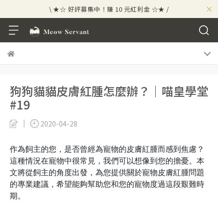
×
\ ★☆ 好評募集中！賺 10 元紅利金 ☆★ /
⟡⣠𝘄𝗲𝗹𝗰𝗼𝗺𝗲 ⁘ 新會員贈 50 元紅利金
⟡ 🪙
\ ★☆ 好評募集中！賺 10 元紅利金 ☆★ /
狗狗貓貓皮膚紅腫怎麼辦？｜喵皇學堂
#19
2020-04-28
作為飼主的您，是否曾經為寵物的皮膚紅腫而感到焦慮？
這種情況在寵物中很常見，我們可以想像到您的擔憂。本
文將從飼主的角度出發，為您提供關於寵物皮膚紅腫問題
的專業建議，希望能夠幫助您和您的寵物度過這段艱難時
期。