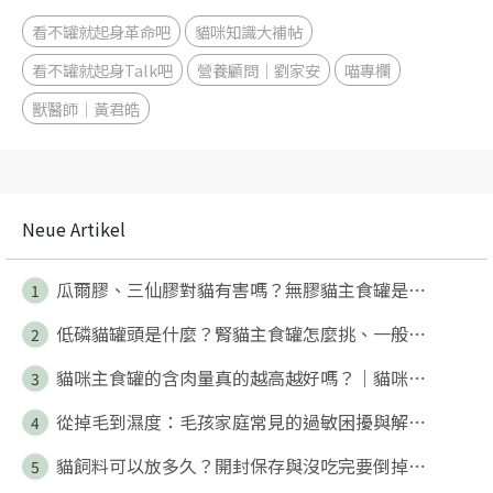
看不罐就起身革命吧
貓咪知識大補帖
看不罐就起身Talk吧
營養顧問｜劉家安
喵專欄
獸醫師｜黃君皓
Neue Artikel
瓜爾膠、三仙膠對貓有害嗎？無膠貓主食罐是⋯
1
低磷貓罐頭是什麼？腎貓主食罐怎麼挑、一般⋯
2
貓咪主食罐的含肉量真的越高越好嗎？｜貓咪⋯
3
從掉毛到濕度：毛孩家庭常見的過敏困擾與解⋯
4
貓飼料可以放多久？開封保存與沒吃完要倒掉⋯
5