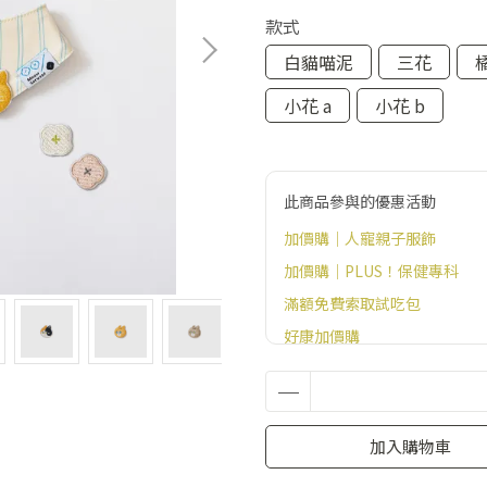
款式
白貓喵泥
三花
小花 a
小花 b
此商品參與的優惠活動
加價購｜人寵親子服飾
加價購｜PLUS！保健專科
滿額免費索取試吃包
好康加價購
官網滿額贈好禮（恕無法指定
加入購物車