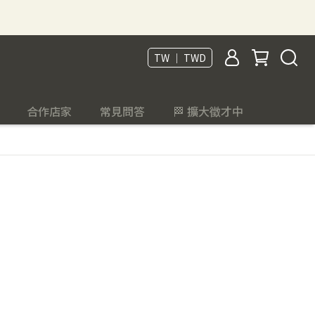
TW ｜ TWD
合作店家
常見問答
🏁 擴大徵才中