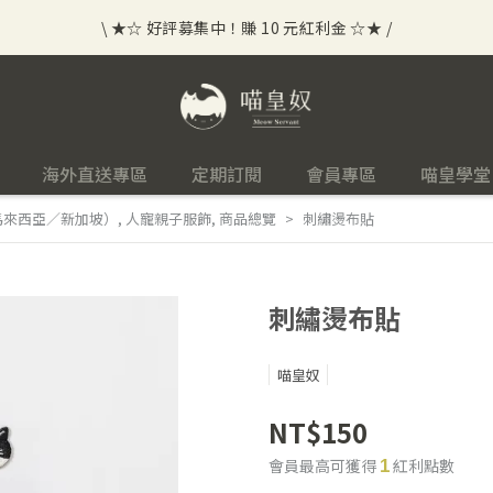
\ ★☆ 好評募集中！賺 10 元紅利金 ☆★ /
⟡⣠𝘄𝗲𝗹𝗰𝗼𝗺𝗲 ⁘ 新會員贈 50 元紅利金
⟡ 🪙
\ ★☆ 好評募集中！賺 10 元紅利金 ☆★ /
海外直送專區
定期訂閱
會員專區
喵皇學堂
馬來西亞／新加坡）
,
人寵親子服飾
,
商品總覽
刺繡燙布貼
刺繡燙布貼
喵皇奴
NT$150
會員最高可獲得
紅利點數
1