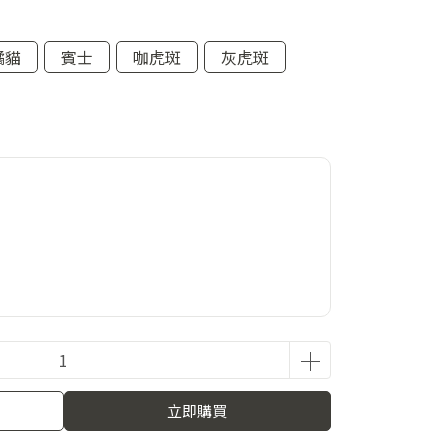
橘貓
賓士
咖虎斑
灰虎斑
，不需贈品請備註）
立即購買