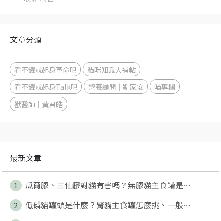
文章分類
看不罐就起身革命吧
貓咪知識大補帖
看不罐就起身Talk吧
營養顧問｜劉家安
喵專欄
獸醫師｜黃君皓
最新文章
瓜爾膠、三仙膠對貓有害嗎？無膠貓主食罐是⋯
1
低磷貓罐頭是什麼？腎貓主食罐怎麼挑、一般⋯
2