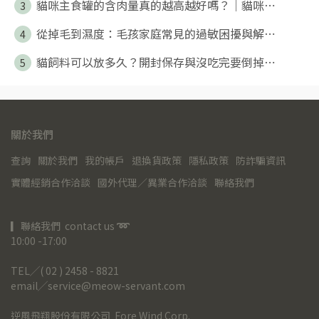
貓咪主食罐的含肉量真的越高越好嗎？｜貓咪⋯
3
從掉毛到濕度：毛孩家庭常見的過敏困擾與解⋯
4
貓飼料可以放多久？開封保存與沒吃完要倒掉⋯
5
關於我們
查詢
關於我們
我的帳戶
退換貨政策
隱私政策
防詐騙資訊
實體經銷合作洽談
國外代理／異業合作洽談
聯絡我們
▎聯絡我們  contact us 
➿
10:00 -17:00
TEL╱( 02 ) 2458 - 8821
email╱service@meow-servant.com
逆風飛翔股份有限公司  Fore Wind Corp.