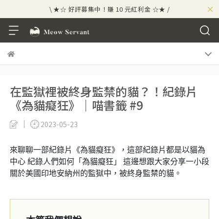
×
\ ★☆ 好評募集中！賺 10 元紅利金 ☆★ /
⟡⣠𝘄𝗲𝗹𝗰𝗼𝗺𝗲 ⁘ 新會員贈 50 元紅利金
⟡ 🪙
\ ★☆ 好評募集中！賺 10 元紅利金 ☆★ /
在監獄裡被終身監禁的貓？！紀錄片
《為貓癡狂》｜喵書籤 #9
2023-05-23
來聊聊一部紀錄片《為貓癡狂》，這部紀錄片都是以貓為
中心 紀錄人們如何「為貓癡狂」 這邊想跟大家分享一小段
關於美國印地安納州的監獄中，被終身監禁的貓。