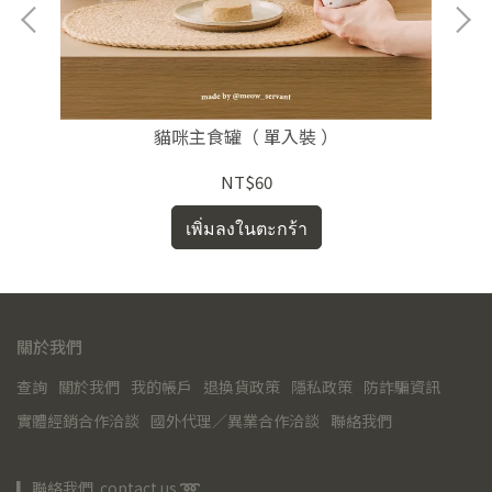
貓咪主食罐（ 單入裝 ）
NT$60
เพิ่มลงในตะกร้า
關於我們
查詢
關於我們
我的帳戶
退換貨政策
隱私政策
防詐騙資訊
實體經銷合作洽談
國外代理／異業合作洽談
聯絡我們
▎聯絡我們  contact us 
➿