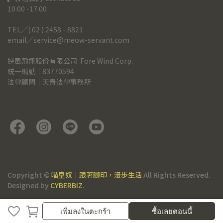
10:00 -17:00
TEL╱( 02 ) 2458 - 8821
email╱service@meow-servant.com
逆風飛翔股份有限公司  Fore Wind Corp.
統一編號｜83770594
法律顧問｜天青法律事務所
Copyright ©
喵皇奴｜跟著腳印，漫步生活
All Rights Reserved.
Designed by
CYBERBIZ
.
เพิ่มลงในตะกร้า
เพิ่มลงในตะกร้า
ซื้อเลยตอนนี้