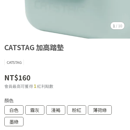
1
/
10
CATSTAG 加高踏墊
CATSTAG
NT$160
會員最高可獲得
紅利點數
1
顏色
白色
霧灰
淺褐
粉紅
薄荷綠
墨綠