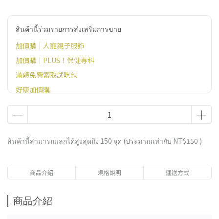
สินค้านี้ร่วมรายการส่งเสริมการขาย
加價購｜人寵親子服飾
加價購｜PLUS！保健專科
滿額免費索取試吃包
好康加價購
官網滿額贈好禮（恕無法指定，不需贈品請備註）
สินค้านี้สามารถแลกได้สูงสุดถึง
150
จุด (ประมาณเท่ากับ
NT$150
)
商品介紹
規格說明
運送方式
商品介紹