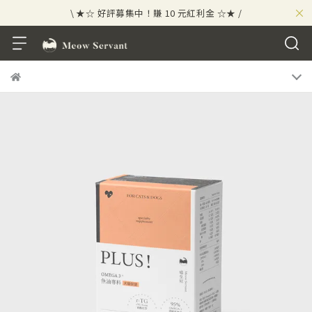
×
\ ★☆ 好評募集中！賺 10 元紅利金 ☆★ /
⟡⣠𝘄𝗲𝗹𝗰𝗼𝗺𝗲 ⁘ 新會員贈 50 元紅利金
⟡ 🪙
\ ★☆ 好評募集中！賺 10 元紅利金 ☆★ /