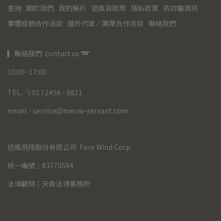
查詢
關於我們
我的帳戶
退換貨政策
隱私政策
防詐騙資訊
實體經銷合作洽談
國外代理／異業合作洽談
聯絡我們
▎聯絡我們  contact us 
➿
10:00 -17:00
TEL╱( 02 ) 2458 - 8821
email╱service@meow-servant.com
逆風飛翔股份有限公司  Fore Wind Corp.
統一編號｜83770594
法律顧問｜天青法律事務所