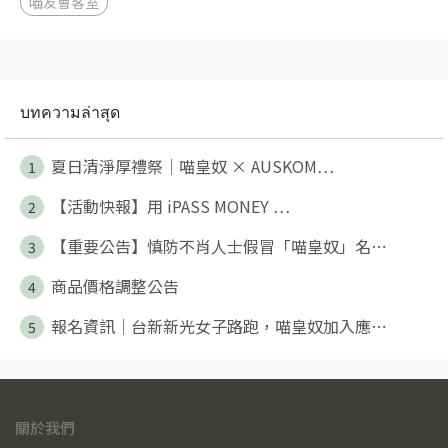
喵友會客室
บทความล่าสุด
夏日清淨厚禮祭｜喵皇奴 × AUSKOM⋯
1
【活動快報】用 iPASS MONEY ⋯
2
【重要公告】慎防不肖人士假冒「喵皇奴」名⋯
3
商品價格調整公告
4
報名資訊｜台新新光女子路跑，喵皇奴加入應⋯
5
關於我們