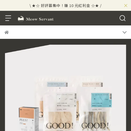
×
\ ★☆ 好評募集中！賺 10 元紅利金 ☆★ /
⟡⣠𝘄𝗲𝗹𝗰𝗼𝗺𝗲 ⁘ 新會員贈 50 元紅利金
⟡ 🪙
\ ★☆ 好評募集中！賺 10 元紅利金 ☆★ /