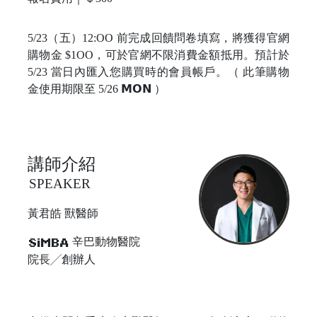
5/23（五）12:OO 前完成回饋問卷填寫，將獲得官網
購物金 $1OO，可於官網不限消費金額抵用。預計於
5/23 當日內匯入您購買時的會員帳戶。（ 此筆購物
金使用期限至 5/26 𝗠𝗢𝗡 ）
講師介紹
SPEAKER
黃君皓 獸醫師
辛巴動物醫院
SiMBA
院長╱創辦人