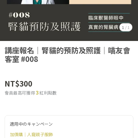
1
/
1
講座報名｜腎貓的預防及照護｜喵友會
客室 #008
NT$300
會員最高可獲得
紅利點數
3
適用中のキャンペーン
加價購｜人寵親子服飾