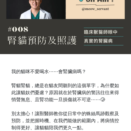
我的貓咪不愛喝水⋯⋯會腎臟病嗎？
腎貓腎貓，總是在貓友間聽到的這個單字，為什麼如
此讓貓奴們憂慮？原因就在於腎臟病的警訊往往來得
悄聲無息、且腎功能一旦損傷就不可逆⋯⋯🥲
別太擔心！讓獸醫師教你從日常中的蛛絲馬跡觀察及
預防，並把握時機、在我們能做的範圍內，將病情控
制得更好、讓貓貓陪我們更久一點。