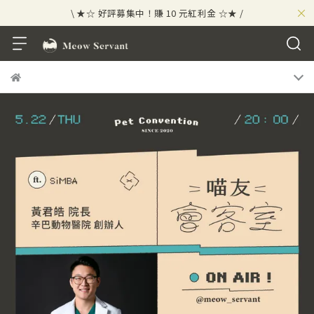
×
\ ★☆ 好評募集中！賺 10 元紅利金 ☆★ /
⟡⣠𝘄𝗲𝗹𝗰𝗼𝗺𝗲 ⁘ 新會員贈 50 元紅利金
⟡ 🪙
\ ★☆ 好評募集中！賺 10 元紅利金 ☆★ /