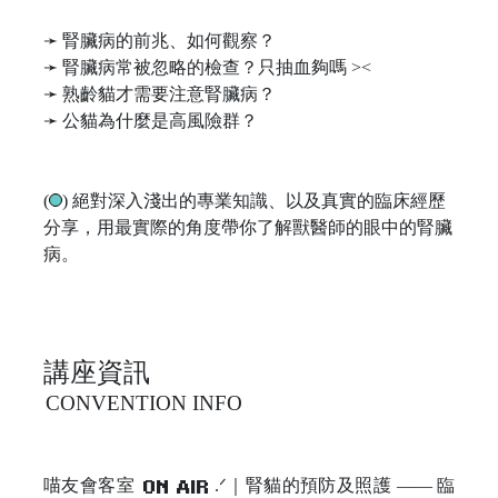
➛ 腎臟病的前兆、如何觀察？
➛ 腎臟病常被忽略的檢查？只抽血夠嗎 ><
➛ 熟齡貓才需要注意腎臟病？
➛ 公貓為什麼是高風險群？
(
) 絕對深入淺出的專業知識、以及真實的臨床經歷
分享，用最實際的角度帶你了解獸醫師的眼中的腎臟
病。
講座資訊
CONVENTION INFO
喵友會客室
.ᐟ｜腎貓的預防及照護
—— 臨
ON AIR