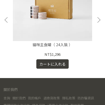
貓咪主食罐（ 24入裝 ）
NT$1,296
カートに入れる
關於我們
查詢
關於我們
我的帳戶
退換貨政策
隱私政策
防詐騙資訊