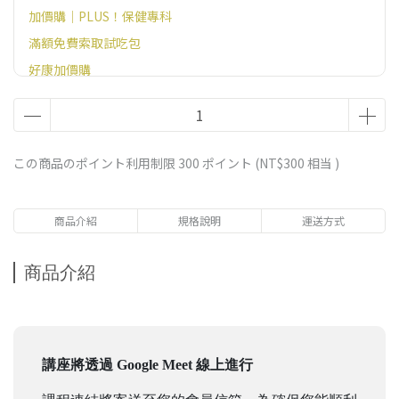
加價購｜PLUS！保健專科
滿額免費索取試吃包
好康加價購
この商品のポイント利用制限
300
ポイント (
NT$300
相当 )
商品介紹
規格說明
運送方式
商品介紹
講座將透過 Google Meet 線上進行