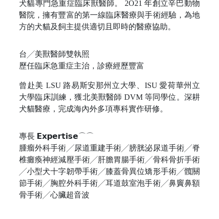
犬貓專門急重症臨床獸醫師。 2O21 年創立辛巴動物
醫院，擁有豐富的第一線臨床醫療與手術經驗，為地
方的犬貓及飼主提供適切且即時的醫療協助。
台╱美獸醫師雙執照
歷任臨床急重症主治，診療經歷豐富
曾赴美 LSU 路易斯安那州立大學、ISU 愛荷華州立
大學臨床訓練，獲北美獸醫師 DVM 等同學位。深耕
犬貓醫療，完成海內外多項專科實作研修。
專長 𝗘𝘅𝗽𝗲𝗿𝘁𝗶𝘀𝗲⌒⌒
腫瘤外科手術╱尿道重建手術╱膀胱泌尿道手術╱脊
椎癱瘓神經減壓手術╱肝膽胃腸手術╱骨科骨折手術
╱小型犬十字韌帶手術╱膝蓋骨異位矯形手術╱髖關
節手術╱胸腔外科手術╱耳道鼓室泡手術╱鼻竇鼻額
骨手術╱心臟超音波