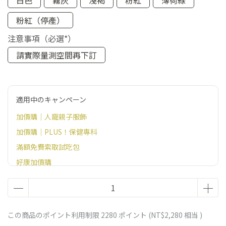
白色
霧灰
淺褐
粉紅
薄荷綠
粉紅（停產）
注意事項（必選*）
請實際量測空間再下訂
適用中のキャンペーン
加價購｜人寵親子服飾
加價購｜PLUS！保健專科
滿額免費索取試吃包
好康加價購
藏食玩具加價購
貓砂盆加價購
貓砂加購組
この商品のポイント利用制限
2280
ポイント (
NT$2,280
相当 )
官網滿額贈好禮（恕無法指定，不需贈品請備註）