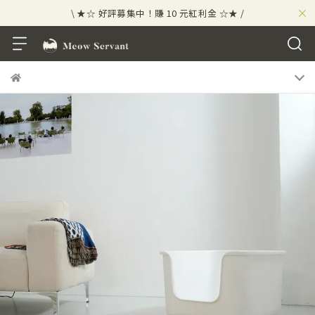
×
⟡⣠𝘄𝗲𝗹𝗰𝗼𝗺𝗲 ⁘ 新會員贈 50 元紅利金
⟡ 🪙
\ ★☆ 好評募集中！賺 10 元紅利金 ☆★ /