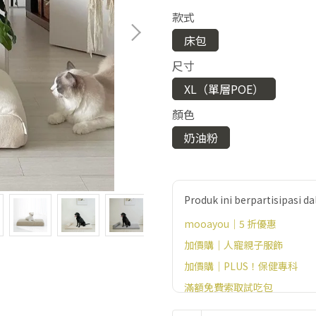
款式
床包
尺寸
XL（單層POE）
顏色
奶油粉
Produk ini berpartisipasi 
mooayou｜5 折優惠
加價購｜人寵親子服飾
加價購｜PLUS！保健專科
滿額免費索取試吃包
好康加價購