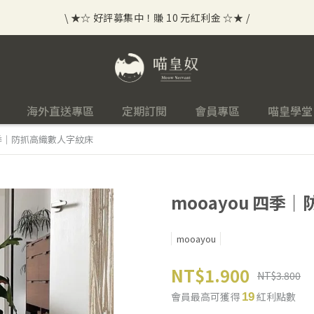
\ ★☆ 好評募集中！賺 10 元紅利金 ☆★ /
⟡⣠𝘄𝗲𝗹𝗰𝗼𝗺𝗲 ⁘ 新會員贈 50 元紅利金
⟡ 🪙
\ ★☆ 好評募集中！賺 10 元紅利金 ☆★ /
海外直送專區
定期訂閱
會員專區
喵皇學堂
 四季｜防抓高織數人字紋床
mooayou 四季
mooayou
NT$1.900
NT$3.800
會員最高可獲得
紅利點數
19