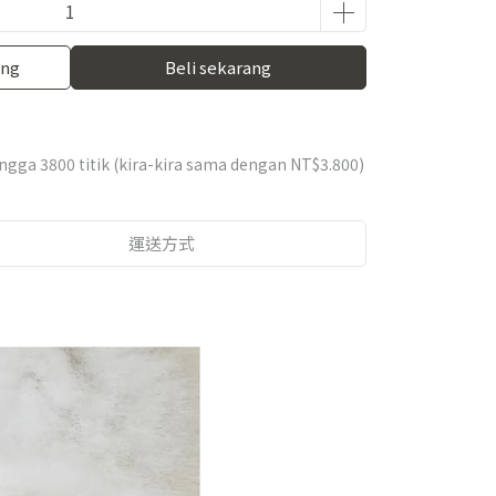
ang
Beli sekarang
hingga
3800
titik (kira-kira sama dengan
NT$3.800
)
運送方式