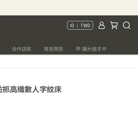
ID ｜ TWD
合作店家
常見問答
🏁 擴大徵才中
｜防抓高織數人字紋床