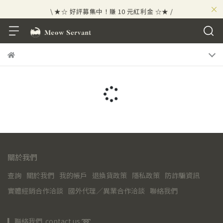
×
\ ★☆ 好評募集中！賺 10 元紅利金 ☆★ /
關於我們
查詢
關於我們
我的帳戶
退換貨政策
隱私政策
防詐騙資訊
實體經銷合作洽談
國外代理／異業合作洽談
聯絡我們
▎聯絡我們  contact us 
➿