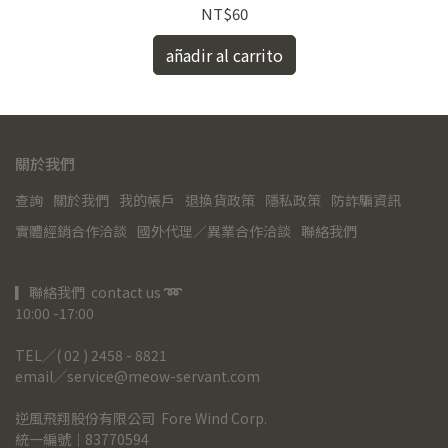
NT$60
añadir al carrito
關於我們
查詢
關於我們
我的帳戶
退換貨政策
隱私政策
防詐騙資訊
實體經銷合作洽談
國外代理／異業合作洽談
聯絡我們
▎聯絡我們  contact us 
➿
10:00 -17:00
TEL╱( 02 ) 2458 - 8821
email╱service@meow-servant.com
逆風飛翔股份有限公司  Fore Wind Corp.
統一編號｜83770594