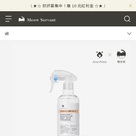
×
\ ★☆ 好評募集中！賺 10 元紅利金 ☆★ /
⟡⣠𝘄𝗲𝗹𝗰𝗼𝗺𝗲 ⁘ 新會員贈 50 元紅利金
⟡ 🪙
\ ★☆ 好評募集中！賺 10 元紅利金 ☆★ /