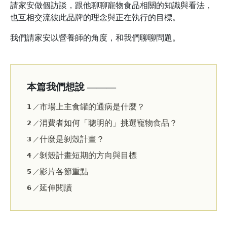
請家安做個訪談，跟他聊聊寵物食品相關的知識與看法，
也互相交流彼此品牌的理念與正在執行的目標。
我們請家安以營養師的角度，和我們聊聊問題。
本篇我們想說 ———
市場上主食罐的通病是什麼？
𝟭 ／
消費者如何「聰明的」挑選寵物食品？
𝟮 ／
什麼是剝殼計畫？
𝟯 ／
剝殼計畫短期的方向與目標
𝟰 ／
影片各節重點
𝟱 ／
延伸閱讀
𝟲 ／