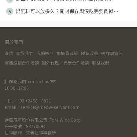
貓飼料可以放多久？開封保存與沒吃完要倒掉⋯
5
關於我們
查詢
關於我們
我的帳戶
退換貨政策
隱私政策
防詐騙資訊
實體經銷合作洽談
國外代理／異業合作洽談
聯絡我們
▎聯絡我們  contact us 
➿
10:00 -17:00
TEL╱( 02 ) 2458 - 8821
email╱service@meow-servant.com
逆風飛翔股份有限公司  Fore Wind Corp.
統一編號｜83770594
法律顧問｜天青法律事務所