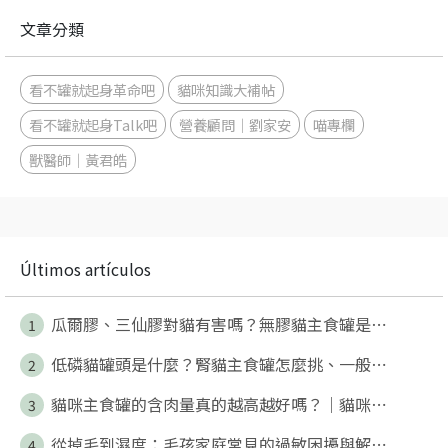
文章分類
看不罐就起身革命吧
貓咪知識大補帖
看不罐就起身Talk吧
營養顧問｜劉家安
喵專欄
獸醫師｜黃君皓
Últimos artículos
瓜爾膠、三仙膠對貓有害嗎？無膠貓主食罐是⋯
1
低磷貓罐頭是什麼？腎貓主食罐怎麼挑、一般⋯
2
貓咪主食罐的含肉量真的越高越好嗎？｜貓咪⋯
3
從掉毛到濕度：毛孩家庭常見的過敏困擾與解⋯
4