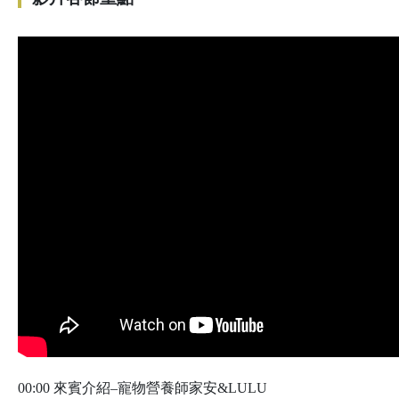
00:00 來賓介紹–寵物營養師家安&LULU