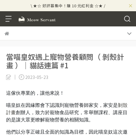
×
\ ★☆ 好評募集中！賺 10 元紅利金 ☆★ /
⟡⣠𝘄𝗲𝗹𝗰𝗼𝗺𝗲 ⁘ 新會員贈 50 元紅利金
⟡ 🪙
\ ★☆ 好評募集中！賺 10 元紅利金 ☆★ /
當喵皇奴遇上寵物營養顧問（ 剝殼計
畫 ）｜貓話連篇 #1
2023-05-23
這傢伙專業的，讓他來說！
喵皇奴在因緣際會下認識到寵物營養師家安，家安是
剝殼
計畫
創辦人，致力於寵物食品研究，常舉辦課程、講座目
的是讓大眾更瞭解寵物營養的相關知識。
他們以分享正確且全面的知識為目標，因此喵皇奴這次邀