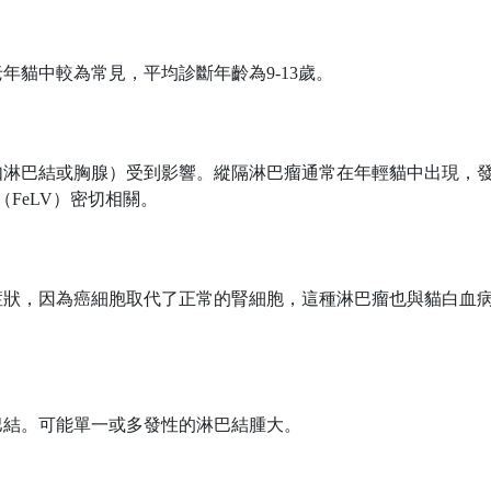
年貓中較為常見，平均診斷年齡為9-13歲。
如淋巴結或胸腺）受到影響。縱隔淋巴瘤通常在年輕貓中出現，
FeLV）密切相關。
症狀，因為癌細胞取代了正常的腎細胞，這種淋巴瘤也與貓白血
巴結。可能單一或多發性的淋巴結腫大。