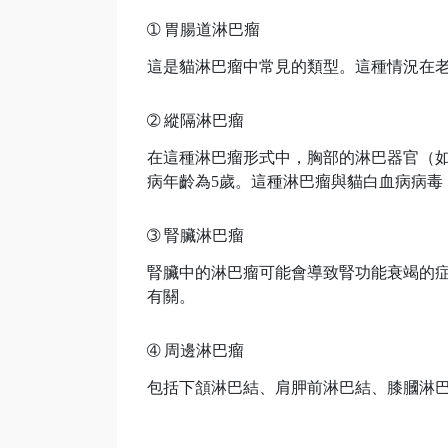
➀
胃腸道淋巴瘤
這是貓淋巴瘤中常見的類型。這種情況在老
➁
縱隔淋巴瘤
在這種淋巴瘤形式中，胸部的淋巴器官（
病年齡為5歲。這種淋巴瘤與貓白血病病毒（
➂
腎臟淋巴瘤
腎臟中的淋巴瘤可能會導致腎功能衰竭的
有關。
➃
周邊淋巴瘤
包括下頷淋巴結、肩胛前淋巴結、膝膕淋