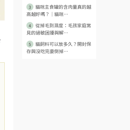
貓咪主食罐的含肉量真的越
3
高越好嗎？｜貓咪⋯
從掉毛到濕度：毛孩家庭常
4
見的過敏困擾與解⋯
於
貓飼料可以放多久？開封保
5
存與沒吃完要倒掉⋯