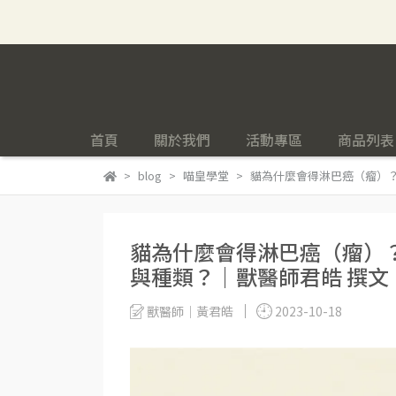
首頁
關於我們
活動專區
商品列表
blog
喵皇學堂
貓為什麼會得淋巴癌（瘤）？
貓為什麼會得淋巴癌（瘤）
與種類？｜獸醫師君皓 撰文｜
獸醫師｜黃君皓
2023-10-18