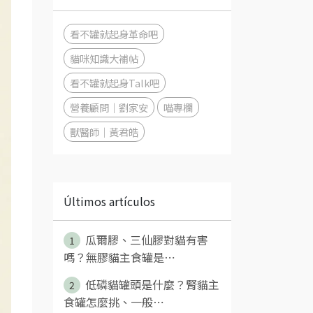
看不罐就起身革命吧
貓咪知識大補帖
看不罐就起身Talk吧
營養顧問｜劉家安
喵專欄
獸醫師｜黃君皓
Últimos artículos
瓜爾膠、三仙膠對貓有害
1
嗎？無膠貓主食罐是⋯
低磷貓罐頭是什麼？腎貓主
2
食罐怎麼挑、一般⋯