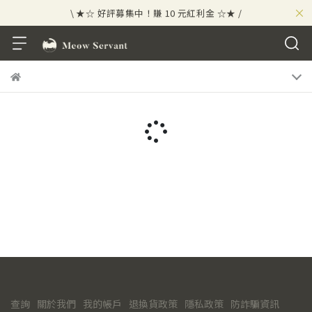
×
\ ★☆ 好評募集中！賺 10 元紅利金 ☆★ /
⟡⣠𝘄𝗲𝗹𝗰𝗼𝗺𝗲 ⁘ 新會員贈 50 元紅利金
⟡ 🪙
\ ★☆ 好評募集中！賺 10 元紅利金 ☆★ /
查詢
關於我們
我的帳戶
退換貨政策
隱私政策
防詐騙資訊