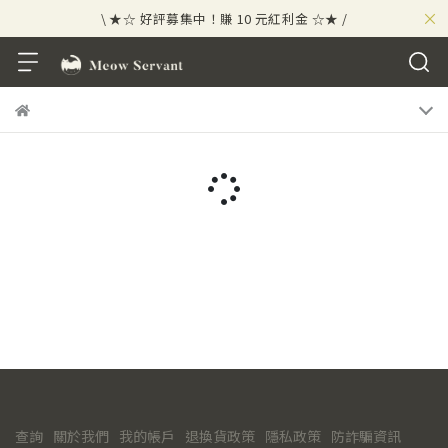
×
\ ★☆ 好評募集中！賺 10 元紅利金 ☆★ /
⟡⣠𝘄𝗲𝗹𝗰𝗼𝗺𝗲 ⁘ 新會員贈 50 元紅利金
⟡ 🪙
\ ★☆ 好評募集中！賺 10 元紅利金 ☆★ /
查詢
關於我們
我的帳戶
退換貨政策
隱私政策
防詐騙資訊