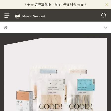
×
\ ★☆ 好評募集中！賺 10 元紅利金 ☆★ /
⟡⣠𝘄𝗲𝗹𝗰𝗼𝗺𝗲 ⁘ 新會員贈 50 元紅利金
⟡ 🪙
\ ★☆ 好評募集中！賺 10 元紅利金 ☆★ /