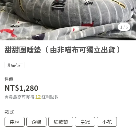
1
/
6
甜甜圈睡墊（ 由非喵布可獨立出貨 ）
非喵布可
售價
NT$1,280
會員最高可獲得
紅利點數
12
款式
森林
企鵝
紅蘿蔔
皇冠
小花