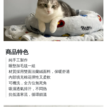
商品特色
純手工製作
睡墊加毛毯一組
材質採用雙面法蘭絨面料，保暖舒適
內部填充棉花彈性又柔軟
可機洗，全方位無死角
吸濕透氣排汗，不悶熱
抗低溫寒流，循環鎖溫