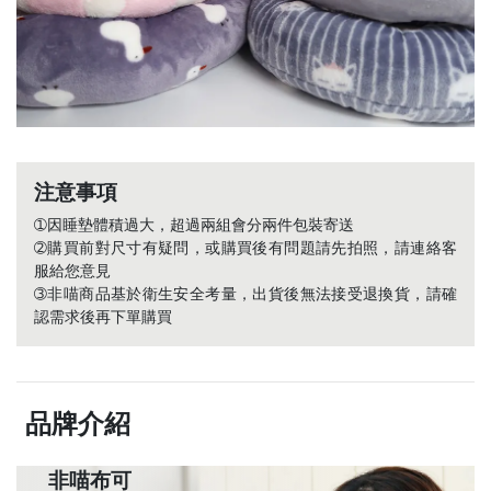
注意事項
➀
因睡墊體積過大，超過兩組會分兩件包裝寄送
➁
購買前對尺寸有疑問，或購買後有問題請先拍照，請連絡客
服給您意見
➂
非喵商品基於衛生安全考量，出貨後無法接受退換貨，請確
認需求後再下單購買
品牌介紹
非喵布可