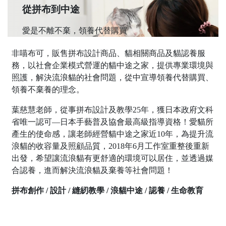
從拼布到中途
愛是不離不棄，領養代替購買
非喵布可，販售拼布設計商品、貓相關商品及貓認養服
務，以社會企業模式營運的貓中途之家，提供專業環境與
照護，解決流浪貓的社會問題，從中宣導領養代替購買、
領養不棄養的理念。
葉慈慧老師，從事拼布設計及教學25年，獲日本政府文科
省唯一認可—日本手藝普及協會最高級指導資格！愛貓所
產生的使命感，讓老師經營貓中途之家近10年，為提升流
浪貓的收容量及照顧品質，2018年6月工作室重整後重新
出發，希望讓流浪貓有更舒適的環境可以居住，並透過媒
合認養，進而解決流浪貓及棄養等社會問題！
拼布創作 / 設計 / 縫紉教學 / 浪貓中途 / 認養 / 生命教育