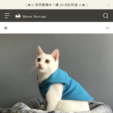
×
\ ★☆ 好評募集中！賺 10 元紅利金 ☆★ /
⟡⣠𝘄𝗲𝗹𝗰𝗼𝗺𝗲 ⁘ 新會員贈 50 元紅利金
⟡ 🪙
\ ★☆ 好評募集中！賺 10 元紅利金 ☆★ /