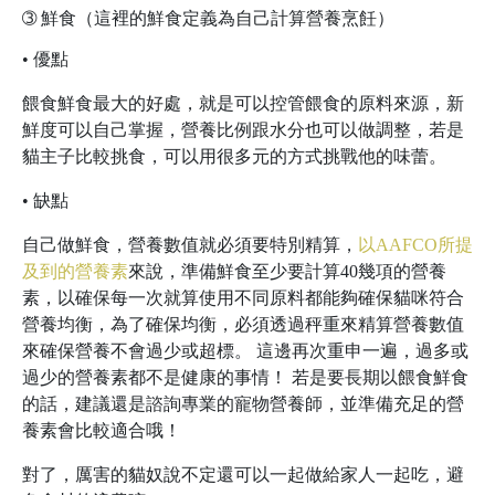
➂
鮮食（這裡的鮮食定義為自己計算營養烹飪）
• 優點
餵食鮮食最大的好處，就是可以控管餵食的原料來源，新
鮮度可以自己掌握，營養比例跟水分也可以做調整，若是
貓主子比較挑食，可以用很多元的方式挑戰他的味蕾。
• 缺點
自己做鮮食，營養數值就必須要特別精算，
以AAFCO所提
及到的營養素
來說，準備鮮食至少要計算40幾項的營養
素，以確保每一次就算使用不同原料都能夠確保貓咪符合
營養均衡，為了確保均衡，必須透過秤重來精算營養數值
來確保營養不會過少或超標。 這邊再次重申一遍，過多或
過少的營養素都不是健康的事情！ 若是要長期以餵食鮮食
的話，建議還是諮詢專業的寵物營養師，並準備充足的營
養素會比較適合哦！
對了，厲害的貓奴說不定還可以一起做給家人一起吃，避