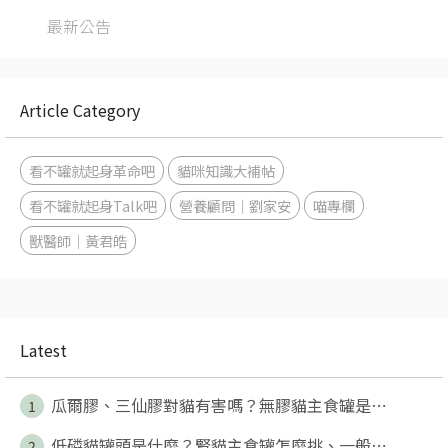
最新公告
Article Category
看不罐就起身革命吧
貓咪知識大補帖
看不罐就起身Talk吧
營養顧問｜劉家安
喵專欄
獸醫師｜黃君皓
Latest
瓜爾膠、三仙膠對貓有害嗎？無膠貓主食罐是⋯
1
低磷貓罐頭是什麼？腎貓主食罐怎麼挑、一般⋯
2