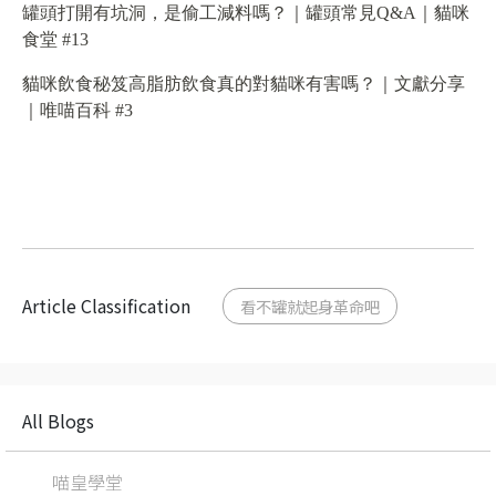
罐頭打開有坑洞，是偷工減料嗎？｜罐頭常見Q&A｜貓咪
食堂 #13
貓咪飲食秘笈高脂肪飲食真的對貓咪有害嗎？｜文獻分享
｜唯喵百科 #3
Article Classification
看不罐就起身革命吧
All Blogs
喵皇學堂