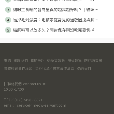
貓咪主食罐的含肉量真的越高越好嗎？｜貓咪⋯
3
從掉毛到濕度：毛孩家庭常見的過敏困擾與解⋯
4
貓飼料可以放多久？開封保存與沒吃完要倒掉⋯
5
查詢
關於我們
我的帳戶
退換貨政策
隱私政策
防詐騙資訊
實體經銷合作洽談
國外代理／異業合作洽談
聯絡我們
▎聯絡我們  contact us 
➿
10:00 -17:00
TEL╱( 02 ) 2458 - 8821
email╱service@meow-servant.com