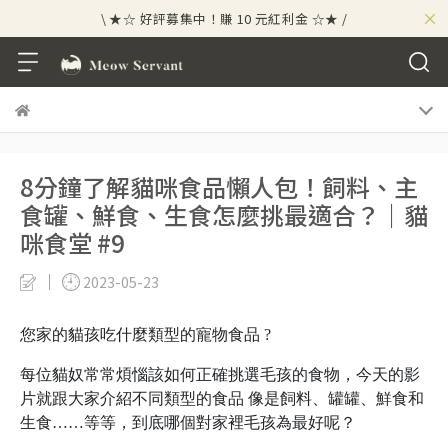
×
\ ★☆ 好評募集中！賺 10 元紅利金 ☆★ /
⟡⣠𝘄𝗲𝗹𝗰𝗼𝗺𝗲 ⁘ 新會員贈 50 元紅利金
⟡ 🪙
\ ★☆ 好評募集中！賺 10 元紅利金 ☆★ /
8分鐘了解貓咪食品懶人包！飼料、主
食罐、鮮食、生食怎麼挑最適合？｜貓
咪食堂 #9
2023-05-23
您家的貓孩吃什麼類型的寵物食品 ?
每位貓奴常常煩惱該如何正確挑選毛孩的食物，今天的影
片就跟大家介紹不同類型的食品 像是飼料、罐罐、鮮食和
生食……等等，到底哪個對家裡毛孩為最好呢？