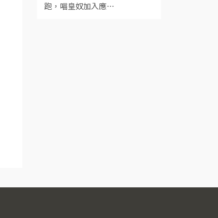
跑，喵皇奴加入應⋯