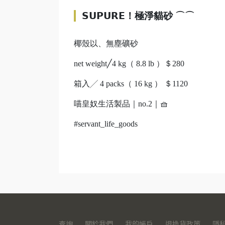
𝗦𝗨𝗣𝗨𝗥𝗘！極淨貓砂 ⌒⌒
椰殼以、無塵礦砂
net weight╱4 kg（ 8.8 lb ）＄280
箱入╱ 4 packs（ 16 kg ） ＄1120
喵皇奴生活製品｜no.2｜🧺
#servant_life_goods
查詢
關於我們
我的帳戶
退換貨政策
隱