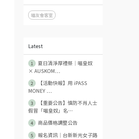
喵友會客室
，
Latest
夏日清淨厚禮祭｜喵皇奴
1
× AUSKOM⋯
【活動快報】用 iPASS
2
MONEY ⋯
【重要公告】慎防不肖人士
3
假冒「喵皇奴」名⋯
商品價格調整公告
4
報名資訊｜台新新光女子路
5