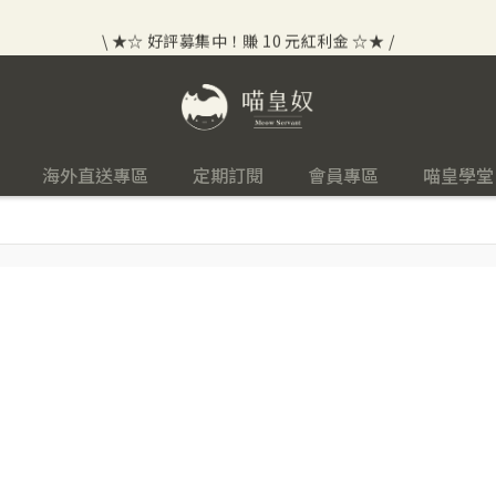
\ ★☆ 好評募集中！賺 10 元紅利金 ☆★ /
⟡⣠𝘄𝗲𝗹𝗰𝗼𝗺𝗲 ⁘ 新會員贈 50 元紅利金
⟡ 🪙
\ ★☆ 好評募集中！賺 10 元紅利金 ☆★ /
海外直送專區
定期訂閱
會員專區
喵皇學堂