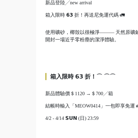
新品登陸╱new arrival
箱入限時 𝟲𝟯 折！再送尼免運代碼 🚛
使用礦砂，椰殼以很極淨——— 天然原礦
開封一場近乎零粉塵的潔淨體驗。
箱入限時 𝟲𝟯 折！⌒ ⌒⌒
新品體驗價＄1120 →＄700╱箱
結帳時輸入「MEOW0414」一包即享免運 
4/2 - 4/14 𝗦𝗨𝗡 (日) 23:59