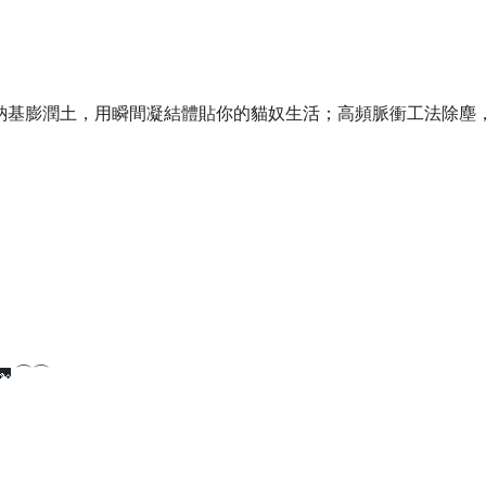
鈉基膨潤土，用瞬間凝結體貼你的貓奴生活；高頻脈衝工法除塵
 ⌒⌒