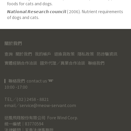
foods for cats and dogs.
𝙉𝙖𝙩𝙞𝙤𝙣𝙖𝙡 𝙍𝙚𝙨𝙚𝙖𝙧𝙘𝙝 𝙘𝙤𝙪𝙣𝙘𝙞𝙡 ( 2006). Nutrient requirements
of dogs and cats.
關於我們
查詢
關於我們
我的帳戶
退換貨政策
隱私政策
防詐騙資訊
實體經銷合作洽談
國外代理／異業合作洽談
聯絡我們
▎聯絡我們  contact us 
➿
10:00 -17:00
TEL╱( 02 ) 2458 - 8821
email╱service@meow-servant.com
逆風飛翔股份有限公司  Fore Wind Corp.
統一編號｜83770594
法律顧問｜天青法律事務所