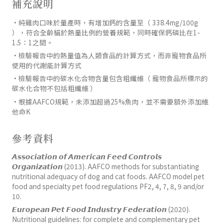
補充說明
·純雞肉口味於量產時，有增加鈣的含量至（ 338.4mg/100g
），符合全齡貓於熱量比例的營養規範，同時確保鈣磷比在1-
1.5：1之間。
·檢驗報告中的熱量值為人類食品的計算方式，而非寵物食品所
使用的代謝能計算方式
·檢驗報告中的碳水化合物含量包含粗纖維（ 寵物食品所標示的
碳水化合物不包括粗纖維 ）
·根據AAFCO規範，未添加超過25%魚肉，並不需要額外添加維
他命K
參考資料
𝘼𝙨𝙨𝙤𝙘𝙞𝙖𝙩𝙞𝙤𝙣 𝙤𝙛 𝘼𝙢𝙚𝙧𝙞𝙘𝙖𝙣 𝙁𝙚𝙚𝙙 𝘾𝙤𝙣𝙩𝙧𝙤𝙡𝙨
𝙊𝙧𝙜𝙖𝙣𝙞𝙯𝙖𝙩𝙞𝙤𝙣 (2013). AAFCO methods for substantiating
nutritional adequacy of dog and cat foods. AAFCO model pet
food and specialty pet food regulations PF2, 4, 7, 8, 9 and/or
10.
𝙀𝙪𝙧𝙤𝙥𝙚𝙖𝙣 𝙋𝙚𝙩 𝙁𝙤𝙤𝙙 𝙄𝙣𝙙𝙪𝙨𝙩𝙧𝙮 𝙁𝙚𝙙𝙚𝙧𝙖𝙩𝙞𝙤𝙣 (2020).
Nutritional guidelines: for complete and complementary pet