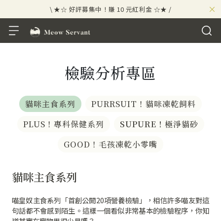
×
\ ★☆ 好評募集中！賺 10 元紅利金 ☆★ /
⟡⣠𝘄𝗲𝗹𝗰𝗼𝗺𝗲 ⁘ 新會員贈 50 元紅利金
⟡ 🪙
\ ★☆ 好評募集中！賺 10 元紅利金 ☆★ /
檢驗分析專區
貓咪主食系列
PURRSUIT！貓咪凍乾飼料
PLUS！專科保健系列
SUPURE！
極淨貓砂
GOOD！毛孩凍乾小零嘴
貓咪主食系列
喵皇奴主食系列「首創公開20項營養檢驗」，相信許多喵友對這
句話都不會感到陌生。這樣一個看似非常基本的檢驗程序，你知
道其實在寵物界很少見嗎？