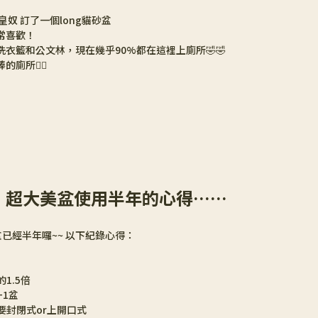
奴 訂了一個long貓砂盆
常喜歡！
洗衣籃和公文林，現在幾乎90%都在這裡上廁所🤣🤣
廁所👍🏻
｜超大美盆使用半年的心得……
已經半年囉~~ 以下紀錄心得：
1.5倍
+1盆
要封閉式or上開口式