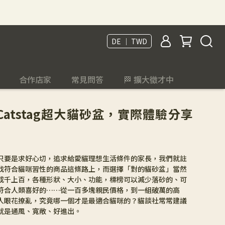
DE ｜ TWD
合作店家
常見問答
🏁 擴大徵才中
atstag超大貓砂盆，實際體驗分享
只要是求好心切，追求給愛貓理想生活條件的家長，我們就註
找符合貓咪習性的商品這條路上，而選擇「對的貓砂盆」當然
成千上百，各種形狀、大小、功能，標榜可以減少落砂的、可
符合人類喜好的……從一百多塊親民價格，到一組破萬的高
人眼花撩亂，究竟哪一個才是最適合貓咪的？貓談社常常建議
就是通風、寬敞、好進出。