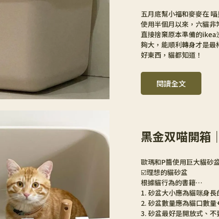
五月底幫小福和麥麥在 喵皇
使用半個月以來，六貓非
直接捨棄原本準備的ikea
夠大，能順利轉身才是最棒的
好東西，貓都知道！
閱讀全文
黑金双喵開箱
歐瑪和P醬使用巨大貓砂盆
☑️理想的貓砂盆
根據貓行為的書籍…
1. 砂盆大小應為貓咪身長的
2. 砂盆數量應為貓口數量
3. 砂盆最好是開放式、不