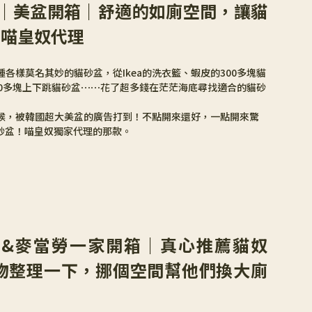
Baby｜美盆開箱｜舒適的如廁空間，讓貓
—喵皇奴代理
各樣莫名其妙的貓砂盆，從Ikea的洗衣籃、蝦皮的300多塊貓
00多塊上下跳貓砂盆⋯⋯花了超多錢在茫茫海底尋找適合的貓砂
候，被韓國超大美盆的廣告打到！不點開來還好，一點開來驚
的貓砂盆！喵皇奴獨家代理的那款。
小貓&麥當勞一家開箱｜真心推薦貓奴
物整理一下，挪個空間幫他們換大廁