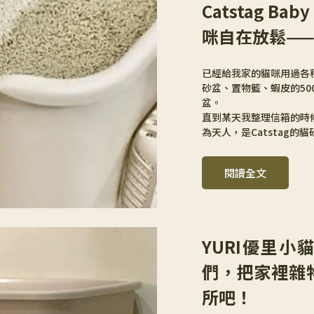
Catstag 
咪自在放鬆—
已經給我家的貓咪用過各種
砂盆、置物籃、蝦皮的5
盆。
直到某天我整理信箱的時
為天人，是Catstag
閱讀全文
YURI優里
們，把家裡雜
所吧！