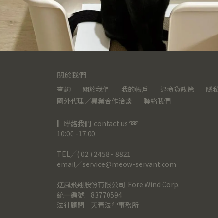
關於我們
查詢
關於我們
我的帳戶
退換貨政策
隱
國外代理／異業合作洽談
聯絡我們
▎聯絡我們  contact us 
➿
10:00 -17:00
TEL╱( 02 ) 2458 - 8821
email╱service@meow-servant.com
逆風飛翔股份有限公司  Fore Wind Corp.
統一編號｜83770594
法律顧問｜天青法律事務所