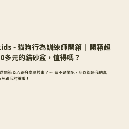
urkids - 貓狗行為訓練師開箱｜開箱超
00多元的貓砂盆，值得嗎？
 貓砂盆開箱 & 心得分享影片來了～  這不是業配，所以都是我的真
 私訊跟我討論哦！