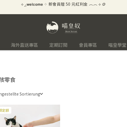
\ ★☆ 好評募集中！賺 10 元紅利金 ☆★ /
海外直送專區
定期訂閱
會員專區
喵皇學堂
孩零食
ngestellte Sortierung
期定額