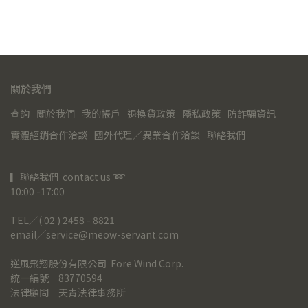
關於我們
查詢
關於我們
我的帳戶
退換貨政策
隱私政策
防詐騙資訊
實體經銷合作洽談
國外代理／異業合作洽談
聯絡我們
▎聯絡我們  contact us 
➿
10:00 -17:00
TEL╱( 02 ) 2458 - 8821
email╱service@meow-servant.com
逆風飛翔股份有限公司  Fore Wind Corp.
統一編號｜83770594
法律顧問｜天青法律事務所