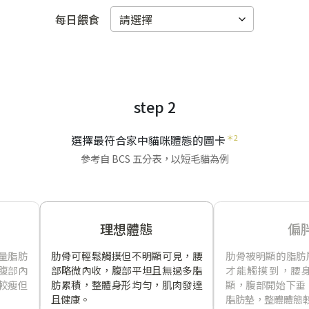
每日餵食
step 2
選擇最符合家中貓咪體態的圖卡
＊2
參考自 BCS 五分表，以短毛貓為例
理想體態
偏
量脂肪
肋骨可輕鬆觸摸但不明顯可見，腰
肋骨被明顯的脂肪
腹部內
部略微內收，腹部平坦且無過多脂
才能觸摸到，腰
較瘦但
肪累積，整體身形均勻，肌肉發達
顯，腹部開始下垂
且健康。
脂肪墊，整體體態