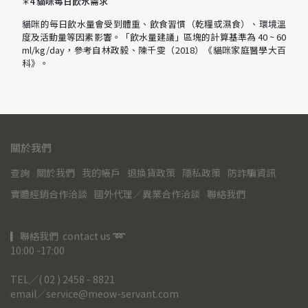
4 貓咪每日飲水需求
＊
貓咪的每日飲水量會受到體重、飲食習慣（乾糧或濕食）、環境溫
度及活動量等因素影響。「飲水量建議」區塊的計算基準為 40 ~ 60
ml/kg/day，參考自林政毅、陳千雯（2018）《貓咪家庭醫學大百
科》。
關於我們
查詢
關於我們
我的帳戶
退換貨政策
隱私政策
防詐騙資訊
實體經銷合作洽談
國外代理／異業合作洽談
聯絡我們
▎聯絡我們  contact us 
➿
10:00 -17:00
TEL╱( 02 ) 2458 - 8821
email╱service@meow-servant.com