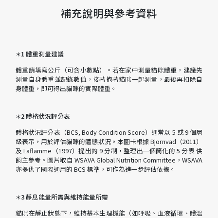
補充說明與參考資料
1 體重測量建議
＊
體重請填寫公斤（可含小數點）。若在家中測量貓咪體重，建議先
測量自身體重並記錄數值，接著抱著貓咪一起測量，最後再扣除自
身體重，即可得出貓咪的實際體重。
2 體格狀況評分表
＊
體格狀況評分表（BCS, Body Condition Score）通常以 5 或 9 個層
級表示，用於評估貓咪的體態狀況。本圖卡根據 Bjornvad（2011）
及 Laflamme（1997）提出的 9 分制，整理出一個簡化的 5 分表 供
飼主參考。圖片取自 WSAVA Global Nutrition Committee，WSAVA
亦提供了國際通用的 BCS 標準，可作為進一步評估依據。
3 靜息能量所需與維持能量所需
＊
貓咪在靜止狀態下，維持基本生理機能（如呼吸、血液循環、體溫