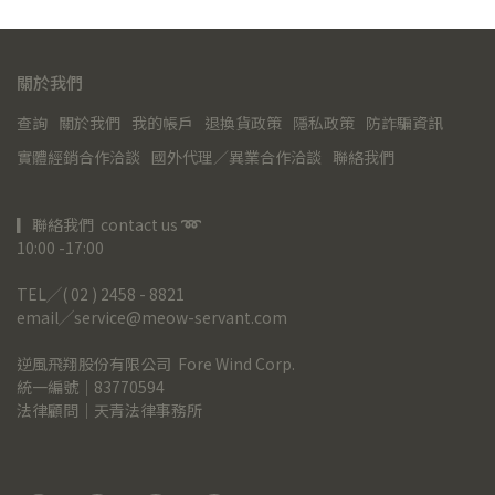
關於我們
查詢
關於我們
我的帳戶
退換貨政策
隱私政策
防詐騙資訊
實體經銷合作洽談
國外代理／異業合作洽談
聯絡我們
▎聯絡我們  contact us 
➿
10:00 -17:00
TEL╱( 02 ) 2458 - 8821
email╱service@meow-servant.com
逆風飛翔股份有限公司  Fore Wind Corp.
統一編號｜83770594
法律顧問｜天青法律事務所