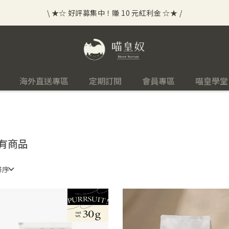
\ ★☆ 好評募集中！賺 10 元紅利金 ☆★ /
⟡⣠𝘄𝗲𝗹𝗰𝗼𝗺𝗲 ⁘ 新會員贈 50 元紅利金
⟡ 🪙
\ ★☆ 好評募集中！賺 10 元紅利金 ☆★ /
海外直送專區
定期訂閱
會員專區
喵皇學堂
有商品
排序