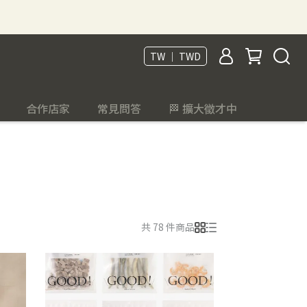
TW ｜ TWD
合作店家
常見問答
🏁 擴大徵才中
共 78 件商品