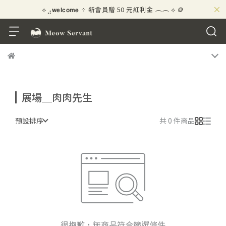
⟡⣠𝘄𝗲𝗹𝗰𝗼𝗺𝗲 ⁘ 新會員贈 50 元紅利金
⟡ 🪙
×
\ ★☆ 好評募集中！賺 10 元紅利金 ☆★ /
展場＿肉肉先生
預設排序
共 0 件商品
很抱歉，無商品符合篩選條件