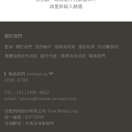
請重新輸入篩選
關於我們
查詢
關於我們
我的帳戶
退換貨政策
隱私政策
防詐騙資訊
實體經銷合作洽談
國外代理／異業合作洽談
聯絡我們
▎聯絡我們  contact us 
➿
10:00 -17:00
TEL╱( 02 ) 2458 - 8821
email╱service@meow-servant.com
逆風飛翔股份有限公司  Fore Wind Corp.
統一編號｜83770594
法律顧問｜天青法律事務所