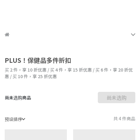
\ ★☆ 好評募集中！賺 10 元紅利金 ☆★ /
PLUS！保健品多件折扣
买 2 件，
享
10
折优惠
/
买 4 件，
享
15
折优惠
/
买 6 件，
享
20
折优
惠
/
买 10 件，
享
25
折优惠
尚未选购
尚未选购商品
共 4 件商品
预设排序