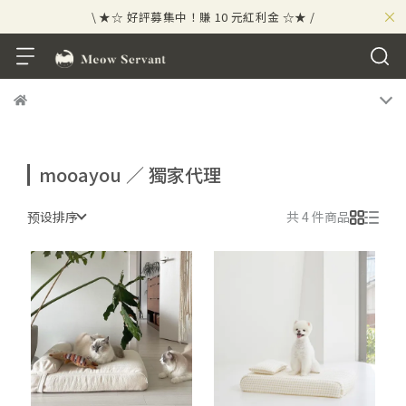
×
\ ★☆ 好評募集中！賺 10 元紅利金 ☆★ /
⟡⣠𝘄𝗲𝗹𝗰𝗼𝗺𝗲 ⁘ 新會員贈 50 元紅利金
⟡ 🪙
\ ★☆ 好評募集中！賺 10 元紅利金 ☆★ /
mooayou ／ 獨家代理
预设排序
共 4 件商品