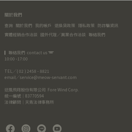
關於我們
查詢
關於我們
我的帳戶
退換貨政策
隱私政策
防詐騙資訊
實體經銷合作洽談
國外代理／異業合作洽談
聯絡我們
▎聯絡我們  contact us 
➿
10:00 -17:00
TEL╱( 02 ) 2458 - 8821
email╱service@meow-servant.com
逆風飛翔股份有限公司  Fore Wind Corp.
統一編號｜83770594
法律顧問｜天青法律事務所