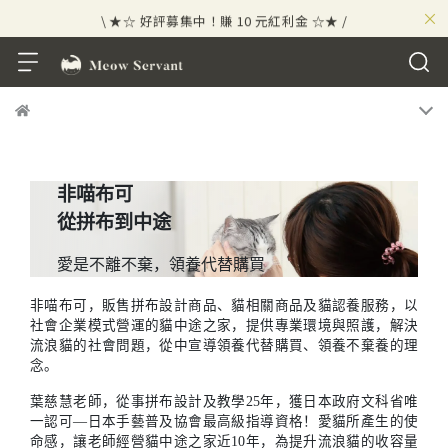
×
\ ★☆ 好評募集中！賺 10 元紅利金 ☆★ /
⟡⣠𝘄𝗲𝗹𝗰𝗼𝗺𝗲 ⁘ 新會員贈 50 元紅利金
⟡ 🪙
\ ★☆ 好評募集中！賺 10 元紅利金 ☆★ /
非喵布可
從拼布到中途
愛是不離不棄，領養代替購買
非喵布可，販售拼布設計商品、貓相關商品及貓認養服務，以
社會企業模式營運的貓中途之家，提供專業環境與照護，解決
流浪貓的社會問題，從中宣導領養代替購買、領養不棄養的理
念。
葉慈慧老師，從事拼布設計及教學25年，獲日本政府文科省唯
一認可—日本手藝普及協會最高級指導資格！愛貓所產生的使
命感，讓老師經營貓中途之家近10年，為提升流浪貓的收容量