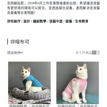
及照顧品質，2018年6月工作室重整後重新出發，希望讓流浪貓
有更舒適的環境可以居住，並透過媒合認養，進而解決流浪貓
及棄養等社會問題！
拼布創作 / 設計 / 縫紉教學 / 浪貓中途 / 認養 / 生命教育
非喵布可
预设排序
共 5 件商品
甜甜圈睡墊（ 由非喵布可
術後防舔衣（ 由非喵布可