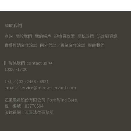
關於我們
查詢
關於我們
我的帳戶
退換貨政策
隱私政策
防詐騙資訊
實體經銷合作洽談
國外代理／異業合作洽談
聯絡我們
▎聯絡我們  contact us 
➿
10:00 -17:00
TEL╱( 02 ) 2458 - 8821
email╱service@meow-servant.com
逆風飛翔股份有限公司  Fore Wind Corp.
統一編號｜83770594
法律顧問｜天青法律事務所