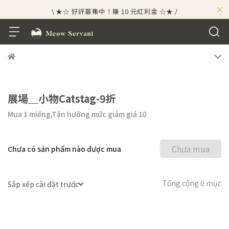
×
\ ★☆ 好評募集中！賺 10 元紅利金 ☆★ /
展場＿小物Catstag-9折
Mua 1 miếng,
Tận hưởng mức giảm giá
10
Chưa mua
Chưa có sản phẩm nào được mua
Tổng cộng 0 mục
Sắp xếp cài đặt trước