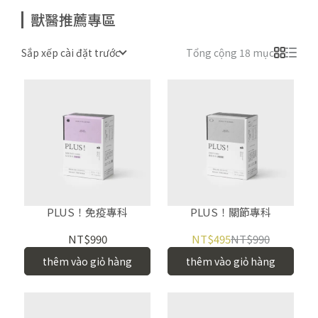
獸醫推薦專區
Sắp xếp cài đặt trước
Tổng cộng 18 mục
PLUS！免疫專科
PLUS！關節專科
NT$990
NT$495
NT$990
thêm vào giỏ hàng
thêm vào giỏ hàng