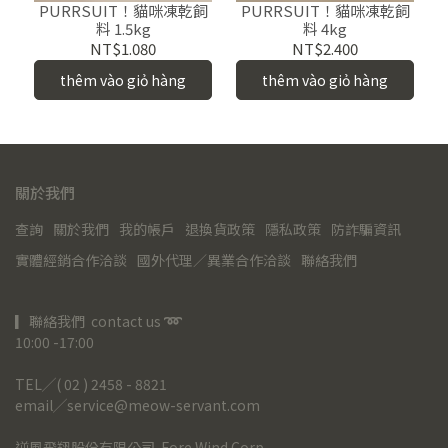
PURRSUIT！貓咪凍乾飼
PURRSUIT！貓咪凍乾飼
料 1.5kg
料 4kg
NT$1.080
NT$2.400
thêm vào giỏ hàng
thêm vào giỏ hàng
關於我們
查詢
關於我們
我的帳戶
退換貨政策
隱私政策
防詐騙資訊
實體經銷合作洽談
國外代理／異業合作洽談
聯絡我們
▎聯絡我們  contact us 
➿
10:00 -17:00
TEL╱( 02 ) 2458 - 8821
email╱service@meow-servant.com
逆風飛翔股份有限公司  Fore Wind Corp.