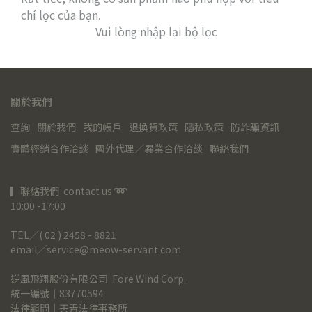
chí lọc của bạn.
Vui lòng nhập lại bộ lọc
關於我們
查詢
關於我們
我的帳戶
退換貨政策
隱私政策
防詐騙資訊
實體經銷合作洽談
國外代理／異業合作洽談
聯絡我們
▎聯絡我們  contact us 
➿
10:00 -17:00
TEL╱( 02 ) 2458 - 8821
email╱service@meow-servant.com
逆風飛翔股份有限公司  Fore Wind Corp.
統一編號｜83770594
法律顧問｜天青法律事務所