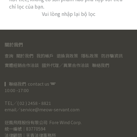
chí lọc của bạn.
Vui lòng nhập lại bộ lọc
關於我們
查詢
關於我們
我的帳戶
退換貨政策
隱私政策
防詐騙資訊
實體經銷合作洽談
國外代理／異業合作洽談
聯絡我們
▎聯絡我們  contact us 
➿
10:00 -17:00
TEL╱( 02 ) 2458 - 8821
email╱service@meow-servant.com
逆風飛翔股份有限公司  Fore Wind Corp.
統一編號｜83770594
法律顧問｜天青法律事務所