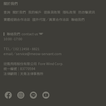
關於我們
查詢
關於我們
我的帳戶
退換貨政策
隱私政策
防詐騙資訊
實體經銷合作洽談
國外代理／異業合作洽談
聯絡我們
▎聯絡我們  contact us 
➿
10:00 -17:00
TEL╱( 02 ) 2458 - 8821
email╱service@meow-servant.com
逆風飛翔股份有限公司  Fore Wind Corp.
統一編號｜83770594
法律顧問｜天青法律事務所