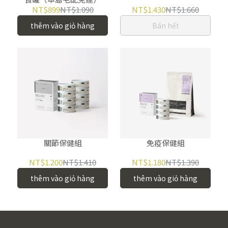
NT$899
NT$1.090
NT$1.430
NT$1.660
thêm vào giỏ hàng
Bán hết
關節保健組
免疫保健組
NT$1.200
NT$1.410
NT$1.180
NT$1.390
thêm vào giỏ hàng
thêm vào giỏ hàng