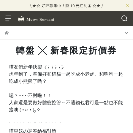
×
\ ★☆ 好評募集中！賺 10 元紅利金 ☆★ /
⟡⣠𝘄𝗲𝗹𝗰𝗼𝗺𝗲 ⁘ 新會員贈 50 元紅利金
⟡ 🪙
\ ★☆ 好評募集中！賺 10 元紅利金 ☆★ /
轉盤 ╳ 新春限定折價券
喵友們新年快樂⠀ ҉⠀⠀҉⠀⠀҉⠀
虎年到了，準備好和貓貓一起吃成小老虎、和狗狗一起
吃成小熊熊了嗎？
嗯？⋯⋯不對啦！！
人家還是要做好體態控管～不過錢包君可是一點也不能
瘦噢 ( • ω • )و✧
⌒⌒ ⌒⌒ ⌒⌒ ⌒⌒ ⌒⌒
喵皇奴の迎春納福對策