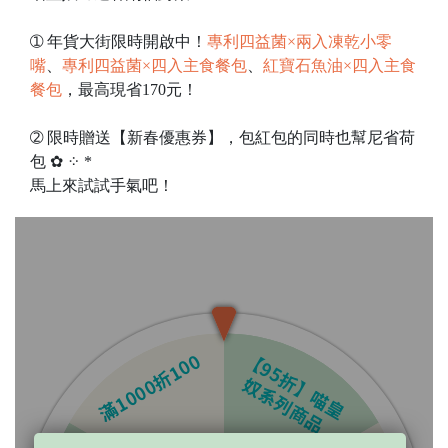
➀ 年貨大街限時開啟中！
專利四益菌×兩入凍乾小零
嘴
、
專利四益菌×四入主食餐包
、
紅寶石魚油×四入主食
餐包
，最高現省170元！
➁ 限時贈送【新春優惠券】，包紅包的同時也幫尼省荷
包 ✿ ⁘ *
馬上來試試手氣吧！